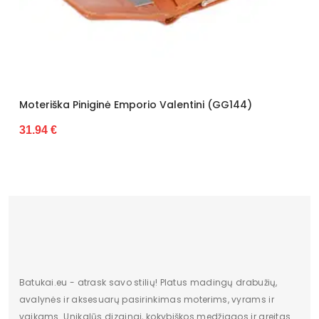
iška Piniginė Emporio Valentini (GG144)
Moterišk
4 €
27.88 €
Batukai.eu - atrask savo stilių! Platus madingų drabužių,
avalynės ir aksesuarų pasirinkimas moterims, vyrams ir
vaikams. Unikalūs dizainai, kokybiškos medžiagos ir greitas