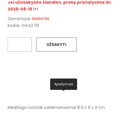
Jei užsisakysite šiandien, prekę pristatysime iki
2026-08-19 !!!
Gamintojas
MIAMORE
Kodas: GG43710
UŽSAKYTI
Apašymas
Medžiaga natūrali oda
Išmatavimai 15.5 x 9 x 3 cm