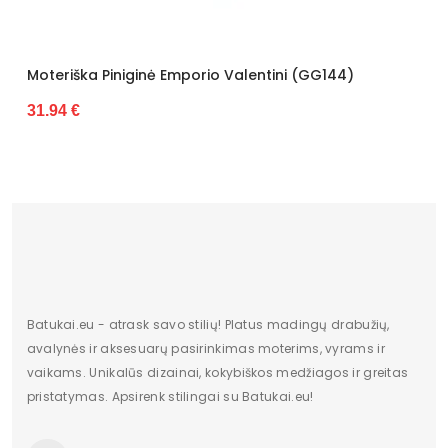
a Piniginė Emporio Valentini (GG144)
Moteriška P
27.88 €
Batukai.eu - atrask savo stilių! Platus madingų drabužių,
avalynės ir aksesuarų pasirinkimas moterims, vyrams ir
vaikams. Unikalūs dizainai, kokybiškos medžiagos ir greitas
pristatymas. Apsirenk stilingai su Batukai.eu!