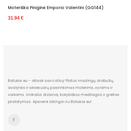
iška Piniginė Emporio Valentini (GG144)
Moterišk
4 €
27.88 €
Batukai.eu - atrask savo stilių! Platus madingų drabužių,
avalynės ir aksesuarų pasirinkimas moterims, vyrams ir
vaikams. Unikalūs dizainai, kokybiškos medžiagos ir greitas
pristatymas. Apsirenk stilingai su Batukai.eu!