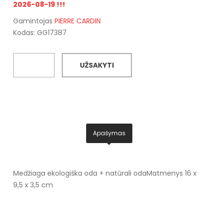
2026-08-19 !!!
Gamintojas
PIERRE CARDIN
Kodas: GG17387
UŽSAKYTI
Apašymas
Medžiaga ekologiška oda + natūrali oda
Matmenys 16 x
9,5 x 3,5 cm