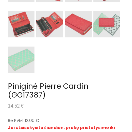
Piniginė Pierre Cardin
(GG17387)
14.52 €
Be PVM: 12.00 €
Jei užsisakysite šiandien, prekę pristatysime iki