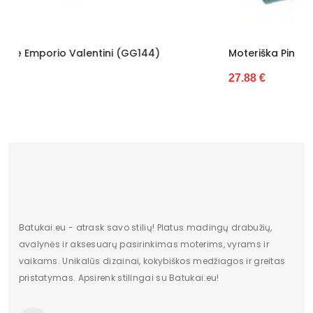
Moteriška Piniginė Z.Ricardo (GG7697)
27.88 €
Batukai.eu - atrask savo stilių! Platus madingų drabužių,
avalynės ir aksesuarų pasirinkimas moterims, vyrams ir
vaikams. Unikalūs dizainai, kokybiškos medžiagos ir greitas
pristatymas. Apsirenk stilingai su Batukai.eu!