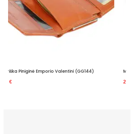
 (GG144)
Moteriška Piniginė Z.Ricardo (GG7697)
27.88 €