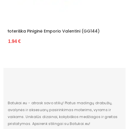
Emporio Valentini (GG144)
Moteriška Piniginė Z.R
27.88 €
Batukai.eu - atrask savo stilių! Platus madingų drabužių,
avalynės ir aksesuarų pasirinkimas moterims, vyrams ir
vaikams. Unikalūs dizainai, kokybiškos medžiagos ir greitas
pristatymas. Apsirenk stilingai su Batukai.eu!