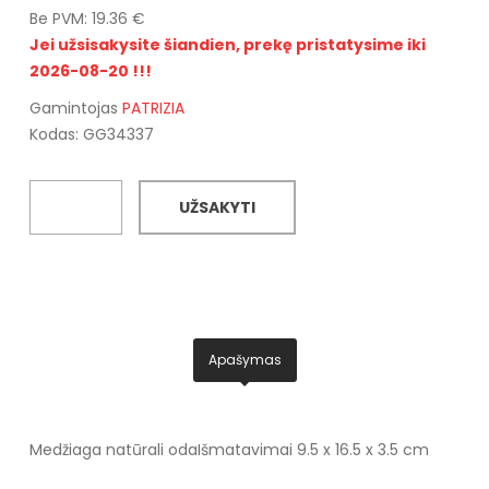
Be PVM: 19.36 €
Jei užsisakysite šiandien, prekę pristatysime iki
2026-08-20 !!!
Gamintojas
PATRIZIA
Kodas: GG34337
UŽSAKYTI
Apašymas
Medžiaga natūrali oda
Išmatavimai 9.5 x 16.5 x 3.5 cm