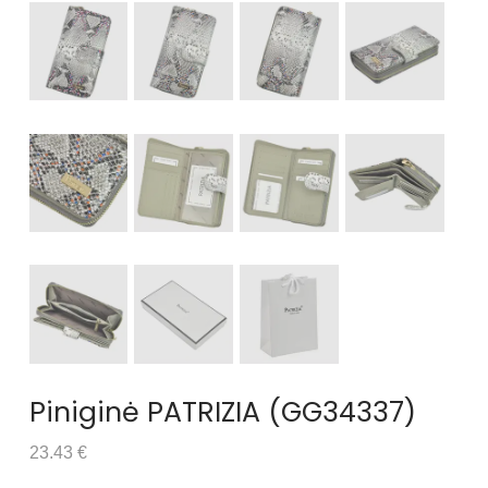
Piniginė PATRIZIA (GG34337)
23.43 €