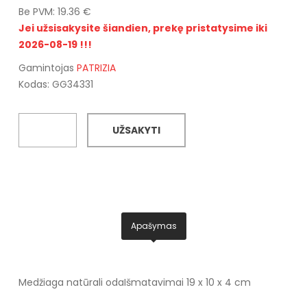
Be PVM: 19.36 €
Jei užsisakysite šiandien, prekę pristatysime iki
2026-08-19 !!!
Gamintojas
PATRIZIA
Kodas: GG34331
UŽSAKYTI
Apašymas
Medžiaga natūrali oda
Išmatavimai 19 x 10 x 4 cm