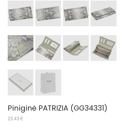
Piniginė PATRIZIA (GG34331)
23.43 €