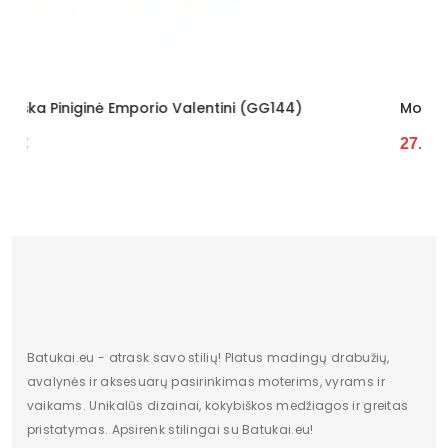
i (GG144)
Moteriška Piniginė Z.Ricardo (GG7697)
27.88 €
Batukai.eu - atrask savo stilių! Platus madingų drabužių,
avalynės ir aksesuarų pasirinkimas moterims, vyrams ir
vaikams. Unikalūs dizainai, kokybiškos medžiagos ir greitas
pristatymas. Apsirenk stilingai su Batukai.eu!