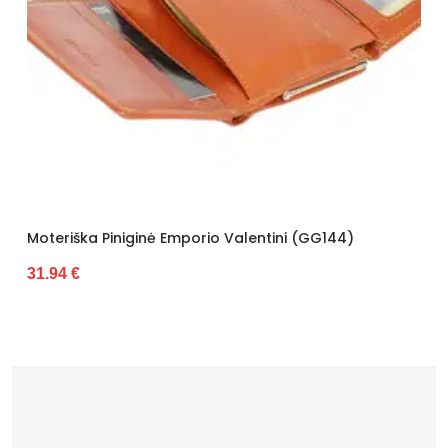
ė Emporio Valentini (GG144)
Moteriška Piniginė Z
27.88 €