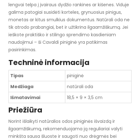
lengvai telpa į įvairaus dydžio rankines ar kišenes. Viduje
galima patogiai susidėti korteles, grynuosius pinigus,
monetas ar kitus smulkius dokumentus. Natūrali oda ne
tik atrodo prabangiai, bet ir užtikrina ilgaamžiškumą. Jei
ieškote praktiško ir stilingo sprendimo kasdieniam
naudojimui – ši Cavaldi piniginė yra patikimas
pasirinkimas.
Techninė informacija
Tipas
piniginė
Medžiaga
natūrali oda
Išmatavimai
18,5 × 9 × 3,5 cm
Priežiūra
Norint išlaikyti natūralios odos piniginės išvaizdą ir
ilgaamžiškumą, rekomenduojama ją reguliariai valyti
minkšta sausa šluoste ir saugoti nuo drėgmės bei