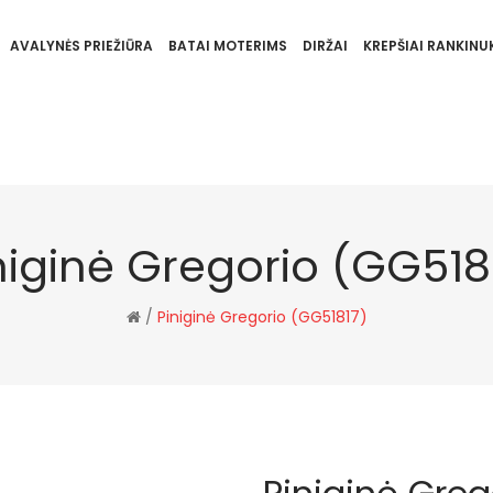
AVALYNĖS PRIEŽIŪRA
BATAI MOTERIMS
DIRŽAI
KREPŠIAI RANKINUK
niginė Gregorio (GG518
/
Piniginė Gregorio (GG51817)