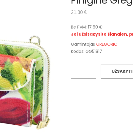
Piniginė Greg
21.30 €
Be PVM: 17.60 €
Jei užsisakysite šiandien, p
Gamintojas
GREGORIO
Kodas: GG51817
UŽSAKYTI