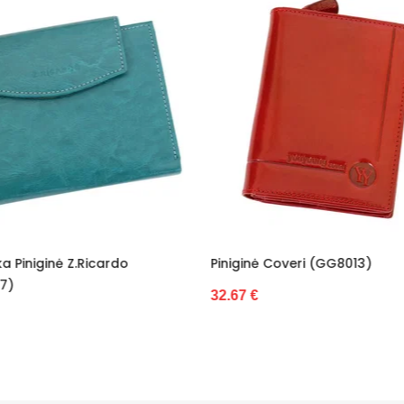
ginė Coveri (GG8013)
Piniginė Juoda Su Sagtimi
Valentini (GG9669)
7 €
33.03 €