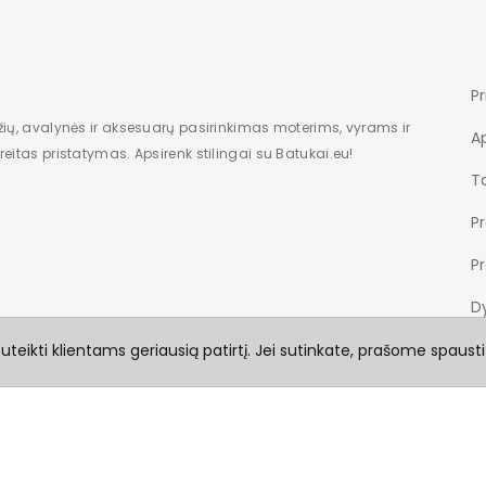
Pr
žių, avalynės ir aksesuarų pasirinkimas moterims, vyrams ir
A
eitas pristatymas. Apsirenk stilingai su Batukai.eu!
Ta
P
P
Dy
teikti klientams geriausią patirtį. Jei sutinkate, prašome spausti