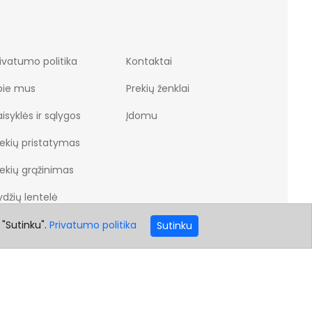
ivatumo politika
Kontaktai
pie mus
Prekių ženklai
isyklės ir sąlygos
Įdomu
rekių pristatymas
rekių grąžinimas
džių lentelė
 "Sutinku".
Privatumo politika
Sutinku