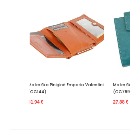
rio Valentini
Moteriška Piniginė Z.Ricardo
Pini
(GG7697)
32.6
27.88 €