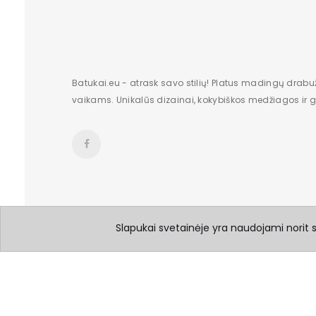
Batukai.eu - atrask savo stilių! Platus madingų drabu
vaikams. Unikalūs dizainai, kokybiškos medžiagos ir gr
Slapukai svetainėje yra naudojami norit su