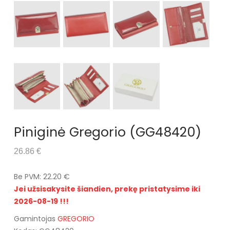
Piniginė Gregorio (GG48420)
26.86 €
Be PVM: 22.20 €
Jei užsisakysite šiandien, prekę pristatysime iki
2026-08-19 !!!
Gamintojas
GREGORIO