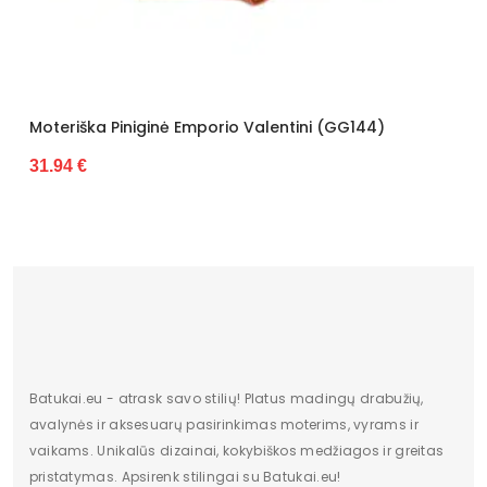
iginė Emporio Valentini (GG144)
Moteriška Pinigi
27.88 €
Batukai.eu - atrask savo stilių! Platus madingų drabužių,
avalynės ir aksesuarų pasirinkimas moterims, vyrams ir
vaikams. Unikalūs dizainai, kokybiškos medžiagos ir greitas
pristatymas. Apsirenk stilingai su Batukai.eu!