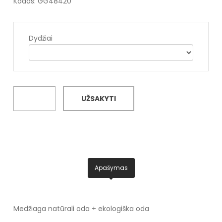
Kodas: GG48420
Dydžiai
UŽSAKYTI
Apašymas
Medžiaga natūrali oda + ekologiška oda