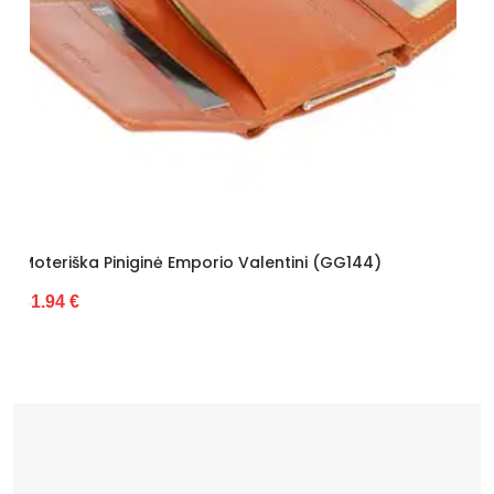
entini (GG144)
Moteriška Piniginė Z.Ricardo (GG7
27.88 €