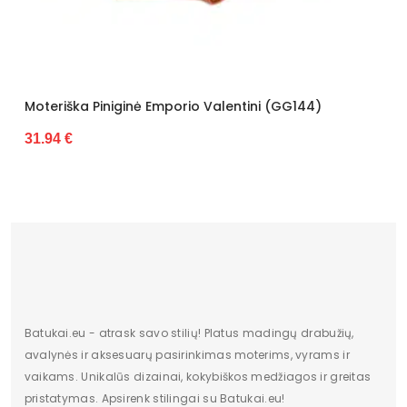
rio Valentini (GG144)
Moteriška Piniginė Z.Ricar
27.88 €
Batukai.eu - atrask savo stilių! Platus madingų drabužių,
avalynės ir aksesuarų pasirinkimas moterims, vyrams ir
vaikams. Unikalūs dizainai, kokybiškos medžiagos ir greitas
pristatymas. Apsirenk stilingai su Batukai.eu!