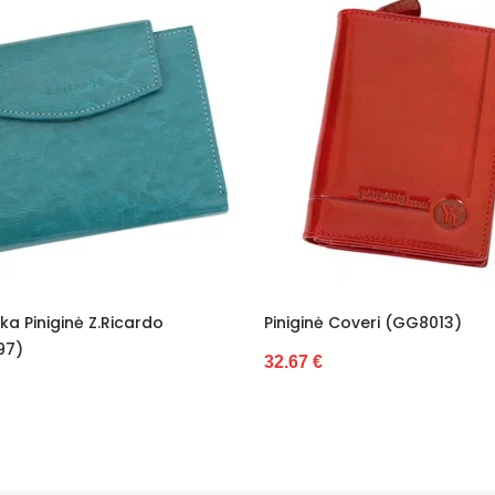
iginė Coveri (GG8013)
Piniginė Juoda Su Sagtim
Valentini (GG9669)
67 €
33.03 €