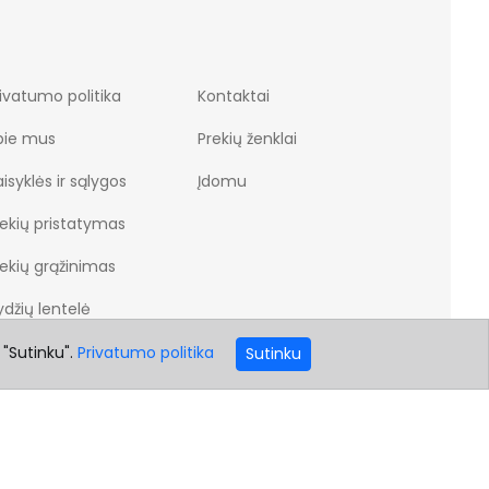
ivatumo politika
Kontaktai
pie mus
Prekių ženklai
isyklės ir sąlygos
Įdomu
rekių pristatymas
rekių grąžinimas
džių lentelė
 "Sutinku".
Privatumo politika
Sutinku