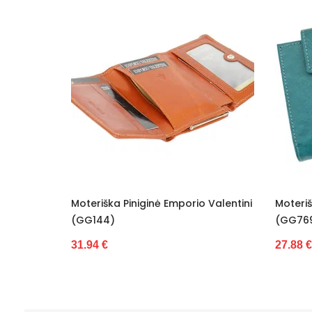
orio Valentini
Moteriška Piniginė Z.Ricardo
Pin
(GG7697)
32.
27.88 €