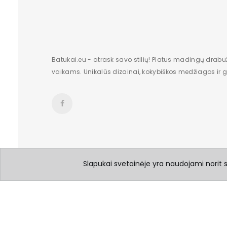
Batukai.eu - atrask savo stilių! Platus madingų drabu
vaikams. Unikalūs dizainai, kokybiškos medžiagos ir gr
Slapukai svetainėje yra naudojami norit su