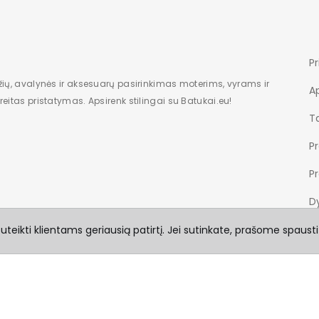
Pr
žių, avalynės ir aksesuarų pasirinkimas moterims, vyrams ir
A
eitas pristatymas. Apsirenk stilingai su Batukai.eu!
Ta
P
P
Dy
teikti klientams geriausią patirtį. Jei sutinkate, prašome spausti