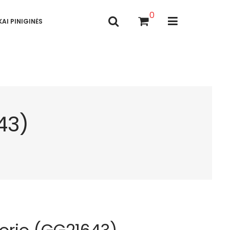
0
AI PINIGINĖS
43)