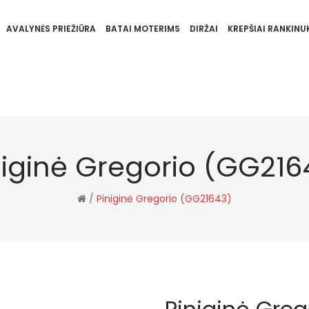
AVALYNĖS PRIEŽIŪRA
BATAI MOTERIMS
DIRŽAI
KREPŠIAI RANKINUK
niginė Gregorio (GG216
/
Piniginė Gregorio (GG21643)