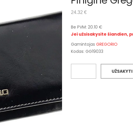
Piniginė Gre
24.32 €
Be PVM: 20.10 €
Jei užsisakysite šiandien, p
Gamintojas
GREGORIO
Kodas: GG19033
UŽSAKYTI