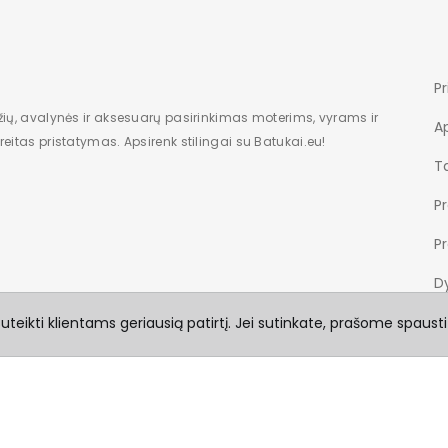
Pr
žių, avalynės ir aksesuarų pasirinkimas moterims, vyrams ir
A
eitas pristatymas. Apsirenk stilingai su Batukai.eu!
Ta
P
P
Dy
teikti klientams geriausią patirtį. Jei sutinkate, prašome spausti