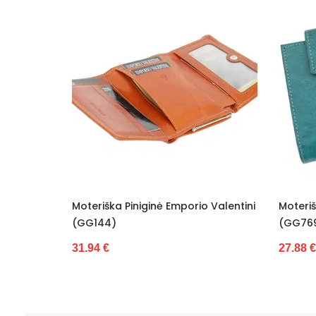
ė Emporio Valentini
Moteriška Piniginė Z.Ricardo
(GG7697)
27.88 €