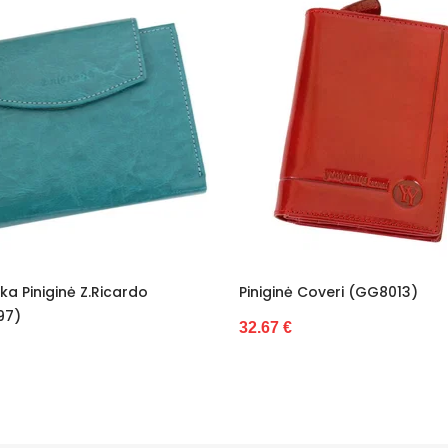
Piniginė Coveri (GG8013)
Piniginė Juoda Su S
Valentini (GG9669)
32.67 €
33.03 €