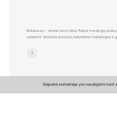
Batukai.eu - atrask savo stilių! Platus madingų drabu
vaikams. Unikalūs dizainai, kokybiškos medžiagos ir gr
Slapukai svetainėje yra naudojami norit su