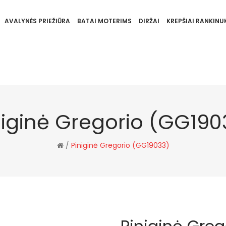
AVALYNĖS PRIEŽIŪRA
BATAI MOTERIMS
DIRŽAI
KREPŠIAI RANKINUK
niginė Gregorio (GG190
/
Piniginė Gregorio (GG19033)