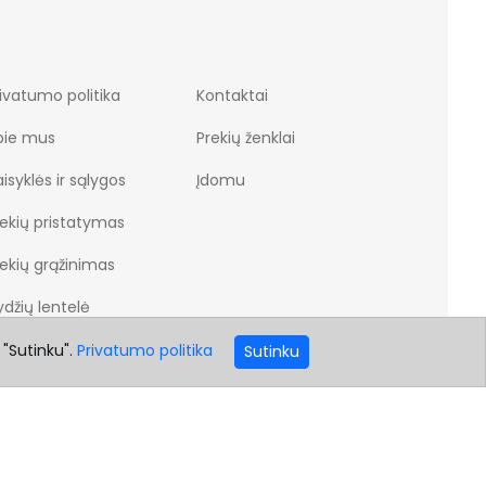
ivatumo politika
Kontaktai
pie mus
Prekių ženklai
isyklės ir sąlygos
Įdomu
rekių pristatymas
rekių grąžinimas
džių lentelė
 "Sutinku".
Privatumo politika
Sutinku