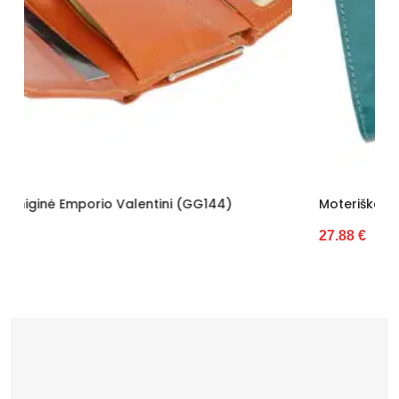
)
Moteriška Piniginė Z.Ricardo (GG7697)
27.88 €