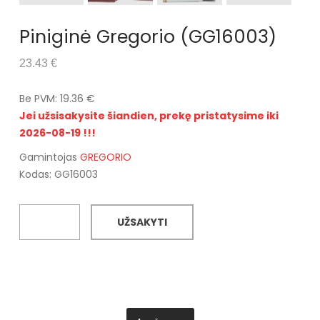
Piniginė Gregorio (GG16003)
23.43 €
Be PVM: 19.36 €
Jei užsisakysite šiandien, prekę pristatysime iki
2026-08-19 !!!
Gamintojas
GREGORIO
Kodas: GG16003
UŽSAKYTI