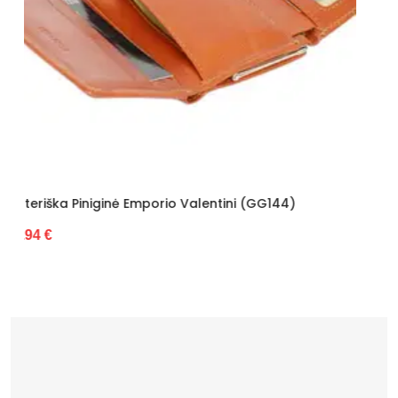
i (GG144)
Moteriška Piniginė Z.Ricardo (GG7697)
27.88 €