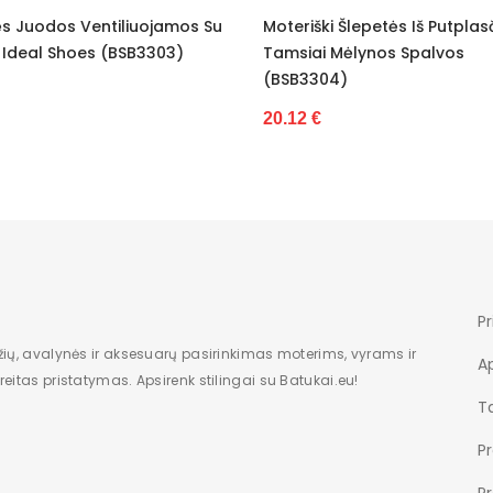
os Su
Moteriški Šlepetės Iš Putplasčio
Moteriškos 
Dėžė
Tamsiai Mėlynos Spalvos
Platforma 
(BSB3304)
Moterims
19.72 €
20.12 €
Kita
Nauja
1
modelis
cze
Pr
žių, avalynės ir aksesuarų pasirinkimas moterims, vyrams ir
A
eitas pristatymas. Apsirenk stilingai su Batukai.eu!
Ta
P
P