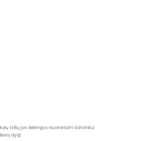
lų stilių jos dėkingos siuvinėtam batviršiui.
desnį dydį.