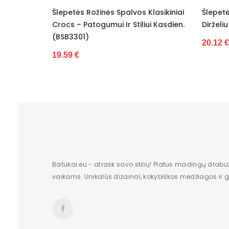
Rožinės Spalvos Klasikiniai
Šlepetės Juodos Ventiliuojam
Originali gamintojo pakuotė
atogumui Ir Stiliui Kasdien.
Dirželiu Ideal Shoes (BSB3303)
)
Lytis
20.12 €
Kulno tipas
Būklė
Kulno/platformos aukštis
Dominuojantis raštas
Vertimai
Batukai.eu - atrask savo stilių! Platus madingų drabu
vaikams. Unikalūs dizainai, kokybiškos medžiagos ir gr