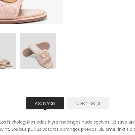
Apašymas
Specifikacija
os iš ekologiškos odos ir yra madingos nude spalvos. Už savo unika
ėvint. Jos bus puikus vasaros aprangos priedas. Siūlome rinktis di