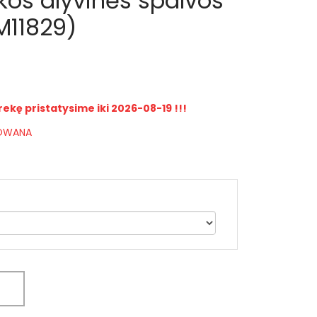
kos alyvinės spalvos
M11829)
rekę pristatysime iki 2026-08-19 !!!
IOWANA