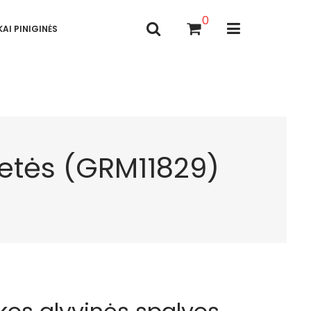
0
AI PINIGINĖS
petės (GRM11829)