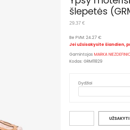
Ypsy moteriš
šlepetės (GR
29.37 €
Be PVM: 24.27 €
Jei užsisakysite šiandien, p
Gamintojas
MARKA NIEZDEFIN
Kodas: GRM11829
Dydžiai
UŽSAKYTI