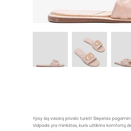
Ypsy šią vasarą privalo turėti! Šlepetės pagamint
Vidpadis yra minkštas, kuris užtikrins komfortą d