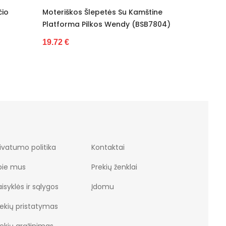
Šlepetės Su Kamštine
Moteriški Šlepetės Su Kailiu Pand
Pilkos Wendy (BSB7804)
Tamsiai Rožinė (BSB9968)
25.65 €
ivatumo politika
Kontaktai
pie mus
Prekių ženklai
isyklės ir sąlygos
Įdomu
rekių pristatymas
rekių grąžinimas