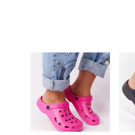
Specifikacija
Papildomos funkcijos
Kolekcija
Spalva
Pado spalva
Modelis
pado medžiaga
Vidpadžio medžiaga
Išorinė medžiaga
Bato priekis
Dydis