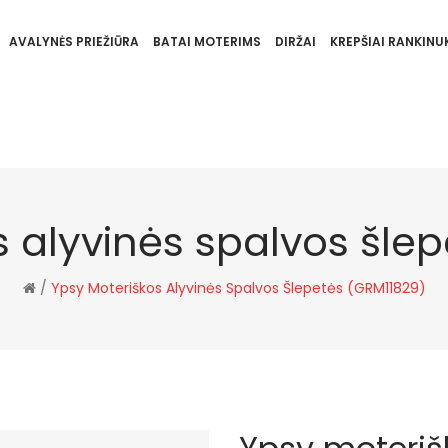
AVALYNĖS PRIEŽIŪRA
BATAI MOTERIMS
DIRŽAI
KREPŠIAI RANKINUK
 alyvinės spalvos šle
/
Ypsy Moteriškos Alyvinės Spalvos Šlepetės (GRM11829)