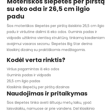
Moteriškos šlepetės per pirštą
su eko oda ir 26,5 cm ilgio
padu
Šios moteriškos šlepetės per pirštą išsiskiria 26,5 cm ilgio
padu ir viršutine dalimi iš eko odos. Guminis padas ir
vidpadis užtikrina vientisą struktūrą, tinkamą kasdieniam
avėjimui vasaros sezonu. Šlepetės Big Star derina
klasikinį dizainą su praktiškomis medžiagomis.
Kodėl verta rinktis?
Viršus pagamintas iš eko odos
Guminis padas ir vidpadis
26,5 cm ilgio padas
Klasikinis šlepečių per pirštą dizainas
Naudojimas ir pritaikymas
Šios šlepetės tinka avėti šiltuoju metų laiku, ypač
laisvalaikiu, namuose ar prie vandens. Dėl klasikinio