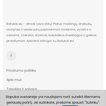
Batukai.eu - atrask savo stilių! Platus madingų drabužių,
avalynės ir aksesuarų pasirinkimas moterims, vyrams ir
vaikams. Unikalūs dizainai, kokybiškos medžiagos ir greitas
pristatymas. Apsirenk stilingai su Batukai.eu!
Privatumo politika
Apie mus
Taisyklės ir sąlygos
Slapukai svetainėje yra naudojami norit suteikti klientams
Prekių pristatymas
geriausią patirtį. Jei sutinkate, prašome spausti "Sutinku".