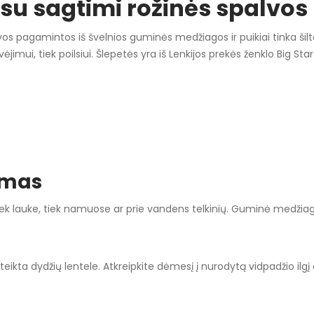
 su sagtimi rožinės spalvos
vos pagamintos iš švelnios guminės medžiagos ir puikiai tinka šil
ėjimui, tiek poilsiui. Šlepetės yra iš Lenkijos prekės ženklo Big Star
ymas
 tiek lauke, tiek namuose ar prie vandens telkinių. Guminė medžiaga
ta dydžių lentele. Atkreipkite dėmesį į nurodytą vidpadžio ilgį 