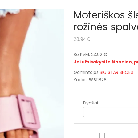
Moteriškos š
rožinės spalv
28.94 €
Be PVM: 23.92 €
Jei užsisakysite šiandien, p
Gamintojas
BIG STAR SHOES
Kodas: BSB11828
Dydžiai