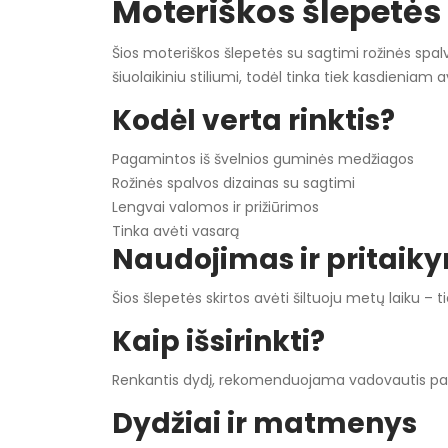
Moteriškos šlepetės
Šios moteriškos šlepetės su sagtimi rožinės spal
šiuolaikiniu stiliumi, todėl tinka tiek kasdieniam av
Kodėl verta rinktis?
Pagamintos iš švelnios guminės medžiagos
Rožinės spalvos dizainas su sagtimi
Lengvai valomos ir prižiūrimos
Tinka avėti vasarą
Naudojimas ir pritaik
Šios šlepetės skirtos avėti šiltuoju metų laiku –
Kaip išsirinkti?
Renkantis dydį, rekomenduojama vadovautis pateik
Dydžiai ir matmenys