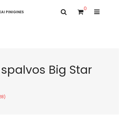
0
AI PINIGINĖS
 spalvos Big Star
28)