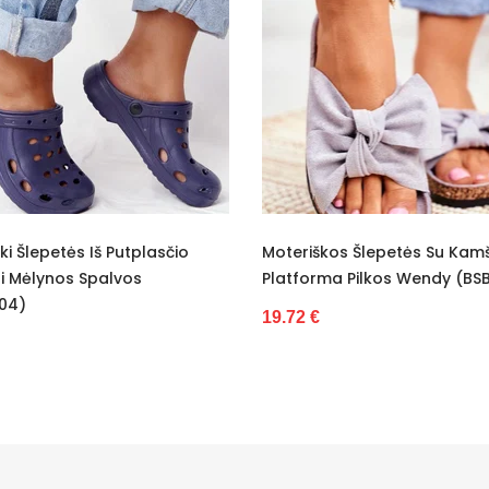
Kaučukas
3 cm
Ne
Be kulno
Moterims
-
ki Šlepetės Iš Putplasčio
Moteriškos Šlepetės Su Kamš
Nauja
i Mėlynos Spalvos
Platforma Pilkos Wendy (BS
04)
19.72 €