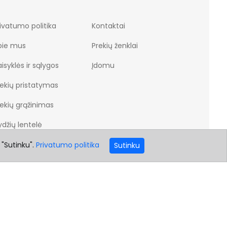
ivatumo politika
Kontaktai
pie mus
Prekių ženklai
isyklės ir sąlygos
Įdomu
rekių pristatymas
rekių grąžinimas
džių lentelė
 "Sutinku".
Privatumo politika
Sutinku