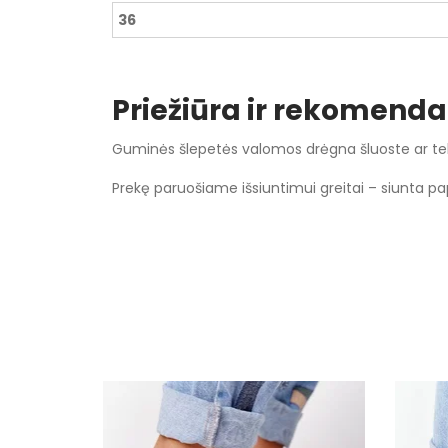
36
Priežiūra ir rekomenda
Guminės šlepetės valomos drėgna šluoste ar teka
Prekę paruošiame išsiuntimui greitai – siunta p
Specifikacija
Spalva
Dydžiai
Užsegimas
Išorinė medžiaga