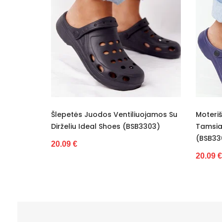
Vidus
Platforma / padas
Šiltas
Kulno tipas
Kategorija
Valdiklis
lasikiniai
Šlepetės Juodos Ventiliuojamos Su
Moteriš
Būklė
i Kasdien.
Dirželiu Ideal Shoes (BSB3303)
Tamsia
(BSB33
20.09 €
20.09 €