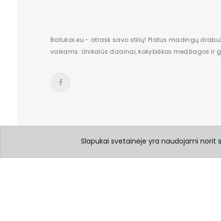
Batukai.eu - atrask savo stilių! Platus madingų drabu
vaikams. Unikalūs dizainai, kokybiškos medžiagos ir gr
Slapukai svetainėje yra naudojami norit su
© 2026 Visos teisės saugomos Batukai.eu