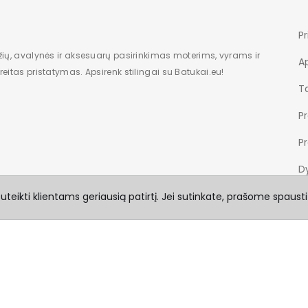
Pr
žių, avalynės ir aksesuarų pasirinkimas moterims, vyrams ir
A
eitas pristatymas. Apsirenk stilingai su Batukai.eu!
Ta
P
P
Dy
teikti klientams geriausią patirtį. Jei sutinkate, prašome spausti