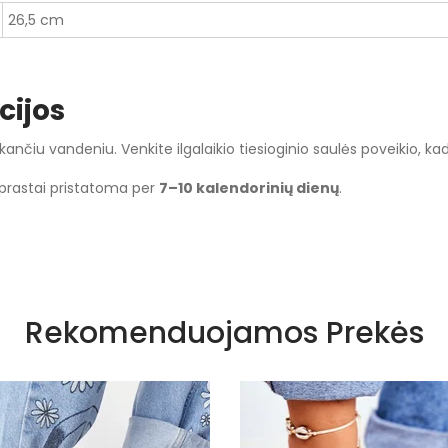
26,5 cm
cijos
nčiu vandeniu. Venkite ilgalaikio tiesioginio saulės poveikio, k
aprastai pristatoma per
7–10 kalendorinių dienų
.
Rožiniai atspalviai
Rekomenduojamos Prekės
Siūlome rinktis tokį dydį, kokį dėvite
Įsispiriami
Kaučukas