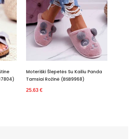
tine
Moteriški Šlepetės Su Kailiu Panda
Šlepetės 
B7804)
Tamsiai Rožinė (BSB9968)
Spalvos S
25.63 €
28.77 €