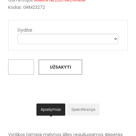
Kodas: GRM23272
Dydžiai
UŽSAKYTI
Apašymas
Specifikacija
Vyriškos tamsiai mėlynos Alley reguliuojamos šlepetės