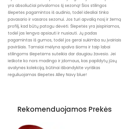
yra absoliučiai privalomos šį sezoną! Šios stilingos
šlepetės pagamintos iš audinio, todėl idealiai tinka
pavasario ir vasaros sezonui. Jos turi apvalią nosį ir žemą
profilį, kad būtų patogu dėvėti. Šlepetės yra įsispiriamos,
todėl jas lengva apsiauti ir nusiauti. Jų padas
pagamintas iš gumos, todėl jos gerai sukimba su įvairiais
paviršiais. Tamsiai mėlyna spalva šioms ir taip labai
stilingoms šlepetėms suteikia dar daugiau žavesio. Jei
ieškote ko nors madingo ir įdomaus, kas papildytų jūsų
avalynės kolekciją, būtinai išbandykite vyriškas
reguliuojamas šlepetes Alley Navy blue!
Specifikacija
Papildomos funkcijos
Nėra
Rekomenduojamos Prekės
Kolekcija
Ruduo - Žiema
Spalva
Tamsiai mėlyna