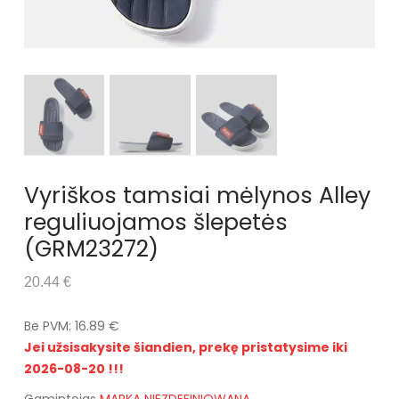
Vyriškos tamsiai mėlynos Alley
reguliuojamos šlepetės
(GRM23272)
20.44 €
Be PVM: 16.89 €
Jei užsisakysite šiandien, prekę pristatysime iki
2026-08-20 !!!
Gamintojas
MARKA NIEZDEFINIOWANA