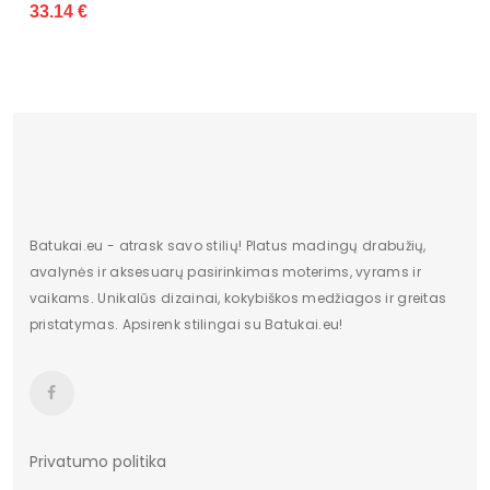
Kulno/platformos aukštis
3
Dominuojantis raštas
Be rašto
Atspalvis
tamsiai mėlyna
Užsegimas
Įsispiriami
Batukai.eu - atrask savo stilių! Platus madingų drabužių,
avalynės ir aksesuarų pasirinkimas moterims, vyrams ir
vaikams. Unikalūs dizainai, kokybiškos medžiagos ir greitas
pristatymas. Apsirenk stilingai su Batukai.eu!
Privatumo politika