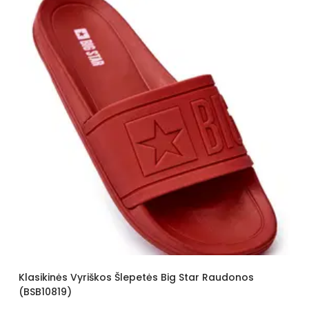
Pado spalva
Baltas
Vyriškos Šlepetė
34.81 €
Modelis
3116-2
pado medžiaga
Guma
Išorinė medžiaga
Audinys
Bato priekis
Atviras
Dydis
Standartinis
Pašiltinimas
Nėra
Originali gamintojo pakuotė
Folija
Lytis
Vyrams
Būklė
Nauja
riškos Šlepetės Big Star Raudonos
Aukštis
Žemas