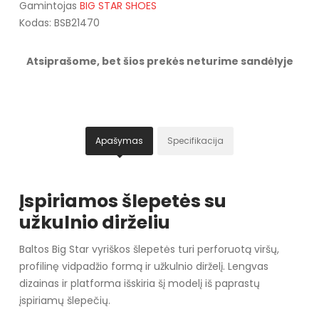
Gamintojas
BIG STAR SHOES
Kodas: BSB21470
Atsiprašome, bet šios prekės neturime sandėlyje
Apašymas
Specifikacija
Įspiriamos šlepetės su
užkulnio dirželiu
Baltos Big Star vyriškos šlepetės turi perforuotą viršų,
profilinę vidpadžio formą ir užkulnio dirželį. Lengvas
dizainas ir platforma išskiria šį modelį iš paprastų
įspiriamų šlepečių.