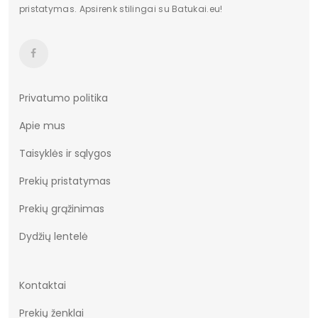
pado medžiaga
tworzywo
pristatymas. Apsirenk stilingai su Batukai.eu!
Towar wprowadzony przed
Tak
13.12.2024
Producer
Big Star
Privatumo politika
etiketė (spalva)
#CA3963
Apie mus
Potwierdź obecność
Nie
oznaczeń lub etykiet
Taisyklės ir sąlygos
wymaganych przepisami
Prekių pristatymas
Prekių grąžinimas
Dydžių lentelė
Kontaktai
Prekių ženklai