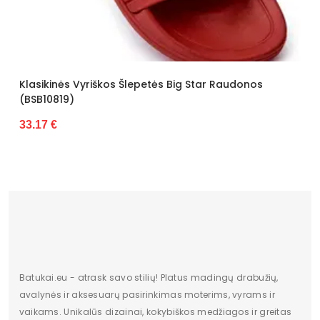
Būklė
Nowy
ilgis centimetrais
30
kinės Vyriškos Šlepetės Big Star Raudonos
Aukštis centimetrais
11
10819)
plotis centimetrais
27
7 €
Bendras svoris gramais
1485
Pašiltinimo tipas
No
Kilmės šalis
Chiny
Gender
Męskie
Skirti progai
klapki
Batukai.eu - atrask savo stilių! Platus madingų drabužių,
Dominuojantis raštas
Bez wzoru
avalynės ir aksesuarų pasirinkimas moterims, vyrams ir
vaikams. Unikalūs dizainai, kokybiškos medžiagos ir greitas