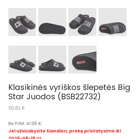
Klasikinės vyriškos šlepetės Big
Star Juodos (BSB22732)
50.81 €
Be PVM: 41.99 €
Jei užsisakysite šiandien, prekę pristatysime iki
2026-08-19 !!!