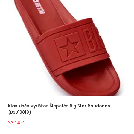
34.81 €
Šiltas
Ne
Kulno tipas
Be kulno
Kulno aukštis
0 - 3 cm
Dydžiai
Siūlome rinktis tokį dydį, kokį
dėvite
Kategorija
Vyrams
Platforma / padas
3 cm
Valdiklis
-
Būklė
Nauja
tės Big Star Raudonos
ilgis centimetrais
34
Aukštis centimetrais
13