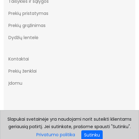
Taisyklės ir sąlygos
Prekių pristatymas
Prekių grąžinimas
Dydžių lentelė
Kontaktai
Prekių ženklai
Įdomu
Slapukai svetainėje yra naudojami norit suteikti klientams
geriausią patirtį. Jei sutinkate, prašome spausti "Sutinku".
© 2026 Visos teisės saugomos Batukai.eu
Privatumo politika
Sutinku