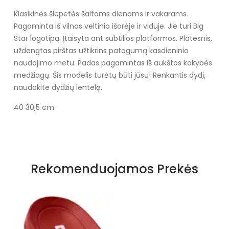
Klasikinės šlepetės šaltoms dienoms ir vakarams.
Pagaminta iš vilnos veltinio išorėje ir viduje. Jie turi Big
Star logotipą. Įtaisyta ant subtilios platformos. Platesnis,
uždengtas pirštas užtikrins patogumą kasdieninio
naudojimo metu. Padas pagamintas iš aukštos kokybės
medžiagų. Šis modelis turėtų būti jūsų! Renkantis dydį,
naudokite dydžių lentelę.
40 30,5 cm
Specifikacija
Spalva
Juoda
Rekomenduojamos Prekės
Užsegimas
Įsispiriami
Išorinė medžiaga
Veltinis
Vidus
Veltinis
Vyriškos Šlepetės Big Star T