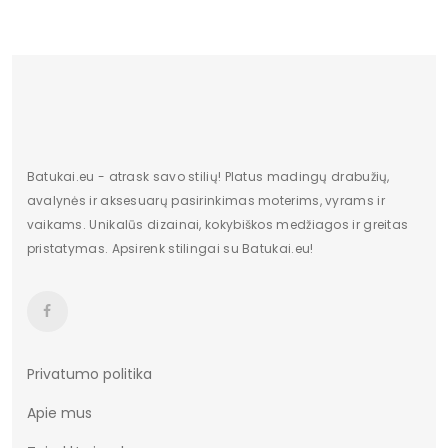
plotis centimetrais
19
Bendras svoris
1399.67
gramais
Batukai.eu - atrask savo stilių! Platus madingų drabužių,
avalynės ir aksesuarų pasirinkimas moterims, vyrams ir
vaikams. Unikalūs dizainai, kokybiškos medžiagos ir greitas
pristatymas. Apsirenk stilingai su Batukai.eu!
Privatumo politika
Apie mus