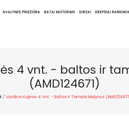
AVALYNĖS PRIEŽIŪRA
BATAI MOTERIMS
DIRŽAI
KREPŠIAI RANKINUK
nės 4 vnt. - baltos ir t
(AMD124671)
/
Vyriškos Kojinės 4 Vnt. - Baltos Ir Tamsiai Mėlynos (AMD12467