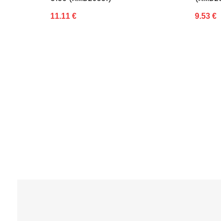
11.11 €
9.53 €
e