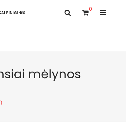
0
AI PINIGINĖS
amsiai mėlynos
1)