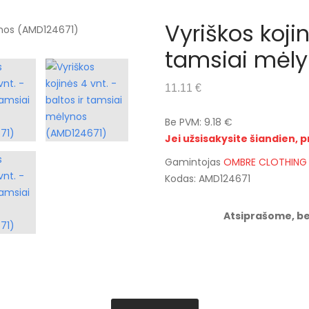
Vyriškos kojin
tamsiai mėly
11.11 €
Be PVM: 9.18 €
Jei užsisakysite šiandien, p
Gamintojas
OMBRE CLOTHING
Kodas: AMD124671
Atsiprašome, be