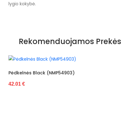
lygio kokybė.
Rekomenduojamos Prekės
elnės Black (NMP54903)
1 €