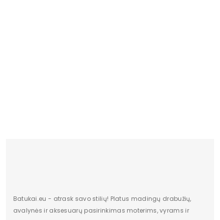
PW 03 M
18.02 €
Batukai.eu - atrask savo stilių! Platus madingų drabužių,
avalynės ir aksesuarų pasirinkimas moterims, vyrams ir