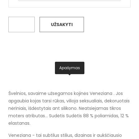
UŽSAKYTI
Apašymas
Švelnios, savaime užsegamos kojinės Veneziana . Jos
apgaubia kojas tarsi rūkas, vilioja seksualiais, dekoruotais
nėriniais, išdėstytais ant silikono. Neatsiejamas tikros
moters atributas... Sudėtis Sudėtis 88 % poliamidas, 12 %
elastanas.
Veneziana - tai subtilus stilius, dizainas ir aukščiausio