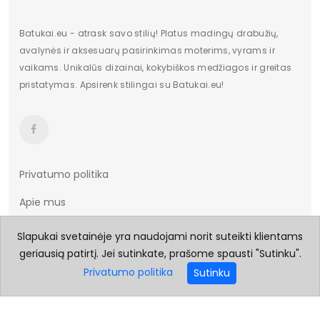
Batukai.eu - atrask savo stilių! Platus madingų drabužių,
avalynės ir aksesuarų pasirinkimas moterims, vyrams ir
vaikams. Unikalūs dizainai, kokybiškos medžiagos ir greitas
pristatymas. Apsirenk stilingai su Batukai.eu!
Privatumo politika
Apie mus
Taisyklės ir sąlygos
Slapukai svetainėje yra naudojami norit suteikti klientams
geriausią patirtį. Jei sutinkate, prašome spausti "Sutinku".
Prekių pristatymas
Privatumo politika
Sutinku
Prekių grąžinimas
Dydžių lentelė