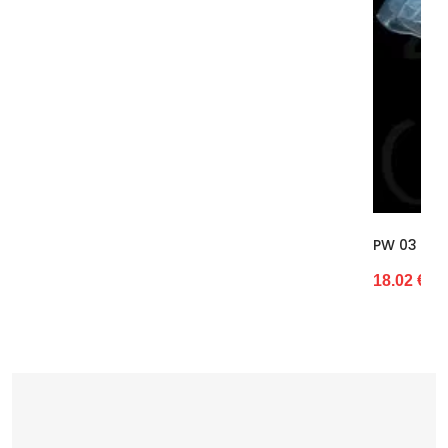
PW 03 Monako Girlianda Auštant (NMP506
18.02 €