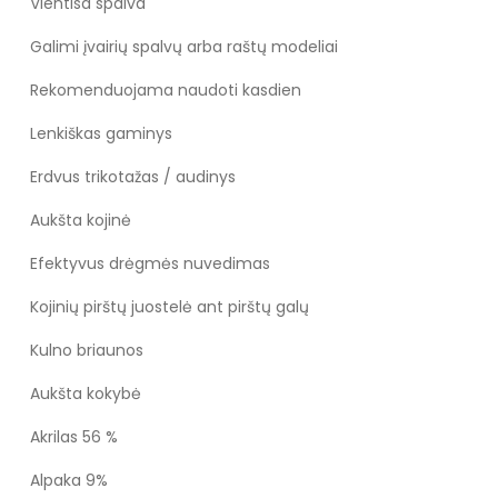
Vientisa spalva
Galimi įvairių spalvų arba raštų modeliai
Rekomenduojama naudoti kasdien
Lenkiškas gaminys
Erdvus trikotažas / audinys
Aukšta kojinė
Efektyvus drėgmės nuvedimas
Kojinių pirštų juostelė ant pirštų galų
Kulno briaunos
Aukšta kokybė
Akrilas 56 %
Alpaka 9%