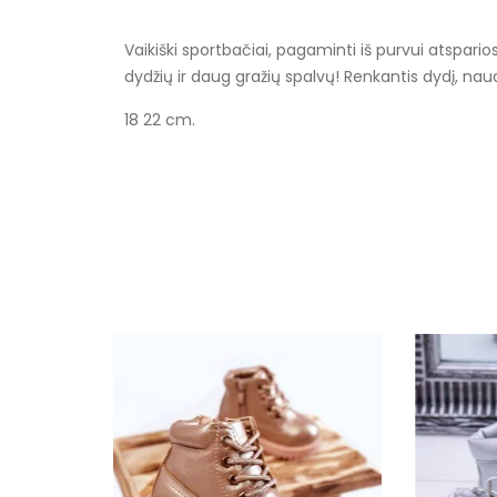
Vaikiški sportbačiai, pagaminti iš purvui atspario
dydžių ir daug gražių spalvų! Renkantis dydį, nau
18 22 cm.
Specifikacija
Spalva
Užsegimas
Išorinė medžiaga
Vidus
Platforma / padas
Šiltas