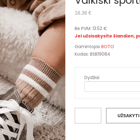
Vaikiški spor
16.36 €
Be PVM: 13.52 €
Jei užsisakysite šiandien, p
Gamintojas
BOTO
Kodas: BSB19084
Dydžiai
UŽSAKYTI