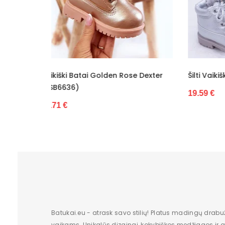
Kulno tipas
Bendras ilgis
Kategorija
Kulno aukštis
e Dexter
Šilti Vaikiški Batai (BSB6847)
Šilti Va
Aulo plotis
(BSB68
19.59 €
Valdiklis
16.36 €
Būklė
Batukai.eu - atrask savo stilių! Platus madingų drabu
vaikams. Unikalūs dizainai, kokybiškos medžiagos ir gr