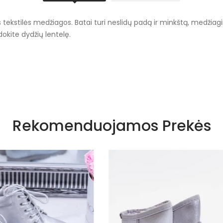
s tekstilės medžiagos. Batai turi neslidų padą ir minkštą, medžiagin
dokite dydžių lentelę.
Žalios spalvos atspalviai
Rekomenduojamos Prekės
Suvarstomi
Tekstilė
Tekstilė
1,5 cm
Ne