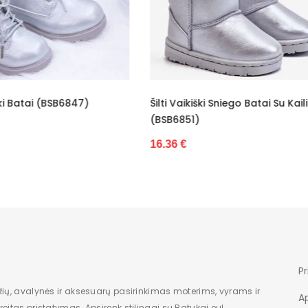
Be kulno
6 cm
Vaikiškas
0 - 3 cm
ikiški Sniego Batai Su Kailiu
Sidabriniai Bateliai (BSB6852
5,5 cm dydžiui 18
51)
16.36 €
-
Nauja
Pr
žių, avalynės ir aksesuarų pasirinkimas moterims, vyrams ir
A
eitas pristatymas. Apsirenk stilingai su Batukai.eu!