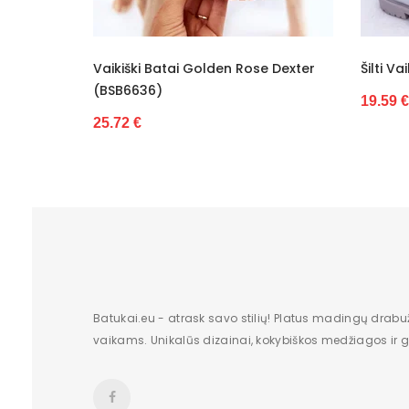
Kategorija
Valdiklis
en Rose Dexter
Šilti Vaikiški Batai (BSB6847)
Būklė
19.59 €
Batukai.eu - atrask savo stilių! Platus madingų drabu
vaikams. Unikalūs dizainai, kokybiškos medžiagos ir gr