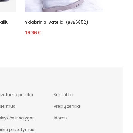
BSB6852)
Rožiniai Kūdikių Bateliai (BSB6853)
Vai
STA
16.48 €
43.
ivatumo politika
Kontaktai
pie mus
Prekių ženklai
isyklės ir sąlygos
Įdomu
rekių pristatymas