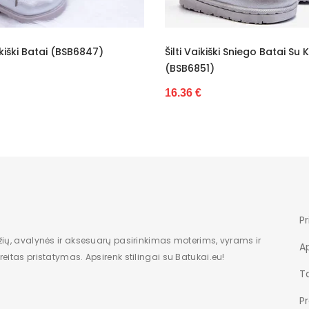
Vaikiškas
-
Šilti Vaikiški Sniego Batai Su Kailiu
Sidabriniai Bateliai (
Nauja
(BSB6851)
16.36 €
16.36 €
Pr
žių, avalynės ir aksesuarų pasirinkimas moterims, vyrams ir
A
eitas pristatymas. Apsirenk stilingai su Batukai.eu!
Ta
P