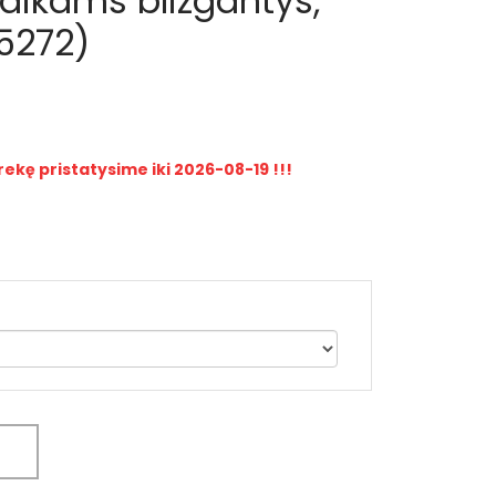
aikams blizgantys,
15272)
rekę pristatysime iki 2026-08-19 !!!