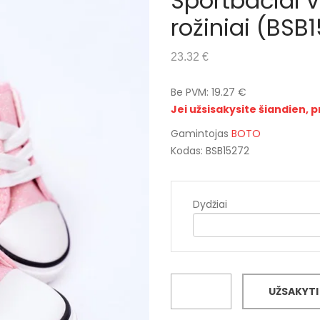
Sportbačiai v
rožiniai (BSB
23.32 €
Be PVM: 19.27 €
Jei užsisakysite šiandien, p
Gamintojas
BOTO
Kodas: BSB15272
Dydžiai
UŽSAKYTI