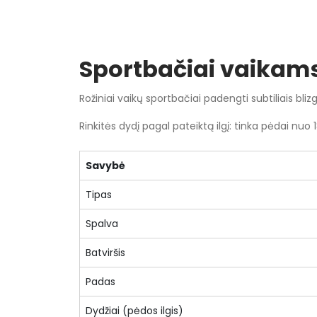
Sportbačiai vaikams 
Rožiniai vaikų sportbačiai padengti subtiliais blizg
Rinkitės dydį pagal pateiktą ilgį: tinka pėdai nuo 1
Savybė
Tipas
Spalva
Batviršis
Padas
Dydžiai (pėdos ilgis)