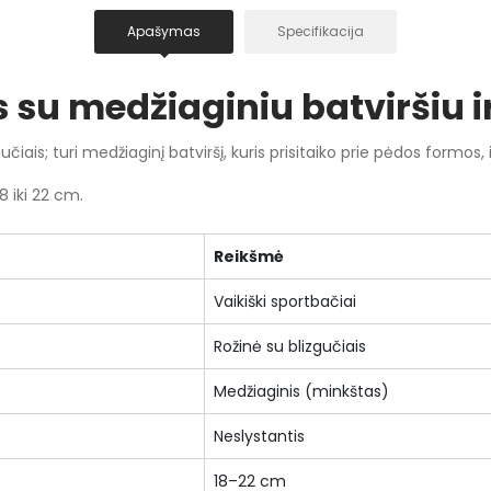
Apašymas
Specifikacija
su medžiaginiu batviršiu i
učiais; turi medžiaginį batviršį, kuris prisitaiko prie pėdos formos, 
8 iki 22 cm.
Reikšmė
Vaikiški sportbačiai
Rožinė su blizgučiais
Medžiaginis (minkštas)
Neslystantis
18–22 cm