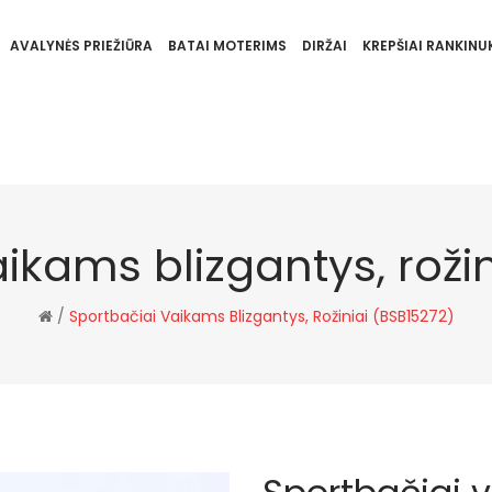
AVALYNĖS PRIEŽIŪRA
BATAI MOTERIMS
DIRŽAI
KREPŠIAI RANKINUK
ikams blizgantys, roži
/
Sportbačiai Vaikams Blizgantys, Rožiniai (BSB15272)