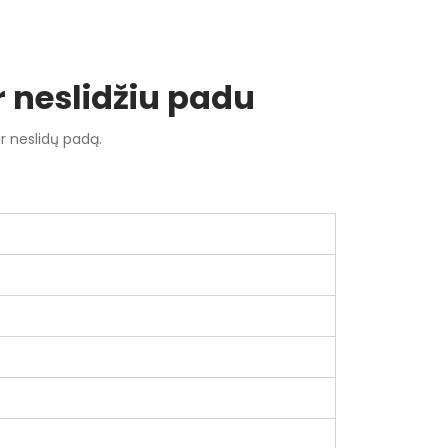
r neslidžiu padu
ir neslidų padą.