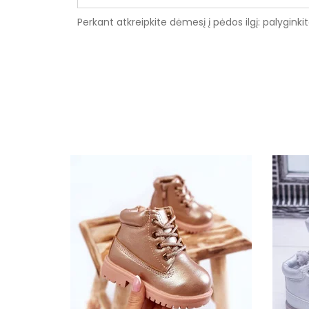
Perkant atkreipkite dėmesį į pėdos ilgį: palyginki
Specifikacija
Spalva
Užsegimas
Išorinė medžiaga
Vidus
Platforma / padas
Šiltas
Kulno tipas
Bendras ilgis