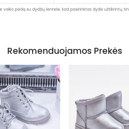
te vaiko pėdą su dydžių lentele, kad pasirinktas dydis užtikrintų ti
Rožiniai atspalviai
Rekomenduojamos Prekės
Suvarstomi
Tekstilė
Tekstilė
1,5 cm
Ne
Be kulno
4,5 cm