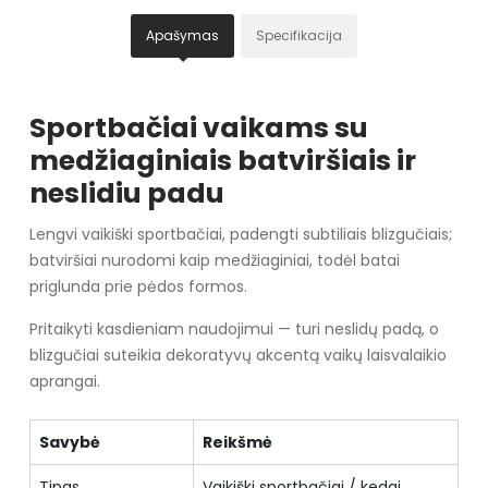
Apašymas
Specifikacija
Sportbačiai vaikams su
medžiaginiais batviršiais ir
neslidiu padu
Lengvi vaikiški sportbačiai, padengti subtiliais blizgučiais;
batviršiai nurodomi kaip medžiaginiai, todėl batai
priglunda prie pėdos formos.
Pritaikyti kasdieniam naudojimui — turi neslidų padą, o
blizgučiai suteikia dekoratyvų akcentą vaikų laisvalaikio
aprangai.
Savybė
Reikšmė
Tipas
Vaikiški sportbačiai / kedai