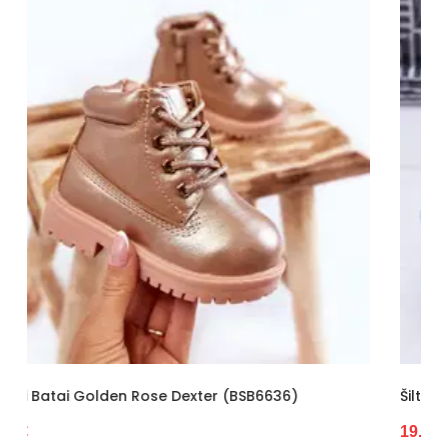
Išorinė
Tekstilė
medžiaga
Vidus
Tekstilė
Platforma /
1,5 cm
padas
Šiltas
Ne
Kulno tipas
Be kulno
Bendras ilgis
4,5 cm
Kategorija
Vaikiškas
Valdiklis
-
Būklė
Nauja
)
Šilti Vaikiški Batai (BSB6847)
19.57 €