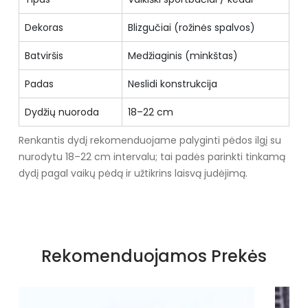
Dekoras
Blizgučiai (rožinės spalvos)
Batviršis
Medžiaginis (minkštas)
Padas
Neslidi konstrukcija
Dydžių nuoroda
18–22 cm
Renkantis dydį rekomenduojame palyginti pėdos ilgį su
nurodytu 18–22 cm intervalu; tai padės parinkti tinkamą
dydį pagal vaikų pėdą ir užtikrins laisvą judėjimą.
Specifikacija
Spalva
Geltonos ir auksinės spalvos
Rekomenduojamos Prekės
atspalviai
Užsegimas
Suvarstomi