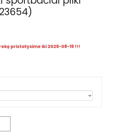
i sportbačiai pilki
B23654)
rekę pristatysime iki 2026-08-19 !!!