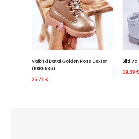
Pamušalas
Kulno tipas
Bendras ilgis
Kategorija
Kulno aukštis
Golden Rose Dexter
Šilti Vaikiški Batai (BSB6847)
Viršutinis plotis
19.59 €
Valdiklis
Būklė
Pašiltinimo tipas