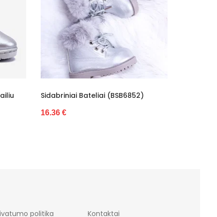
ai (BSB6852)
Rožiniai Kūdikių Bateliai (BSB6853)
16.48 €
ivatumo politika
Kontaktai