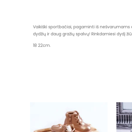
Vaikiški sportbačiai, pagaminti iš nešvarumams ats
dydžių ir daug gražių spalvų! Rinkdamiesi dydį žiū
18 22cm.
Specifikacija
Spalva
Užsegimas
Išorinė medžiaga
Vidus
Platforma / padas