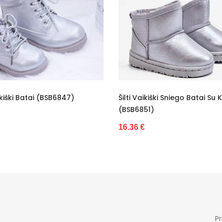
Nėra
Be kulno
6 cm
Mergaitiška
0 - 3 cm
Šilti Vaikiški Sniego Batai Su Kailiu
Sidabriniai Bateli
5,5 cm dydžiui 18
(BSB6851)
16.36 €
-
16.36 €
Nauja
Ne
Pr