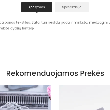
Apašymas
Specifikacija
parios tekstilės. Batai turi neslidų padą ir minkštą, medžiaginį v
rėkite dydžių lentelę.
Pilkos ir sidabrinės spalvos atspalviai
Rekomenduojamos Prekės
Suvarstomi
Tekstilė
Tekstilė
1,5 cm