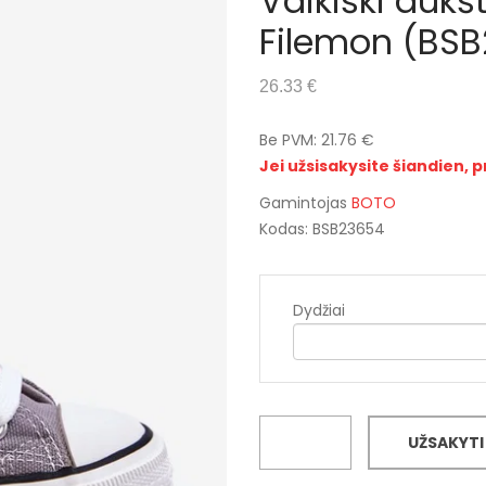
Vaikiški aukšt
Filemon (BS
26.33 €
Be PVM: 21.76 €
Jei užsisakysite šiandien, p
Gamintojas
BOTO
Kodas: BSB23654
Dydžiai
UŽSAKYTI