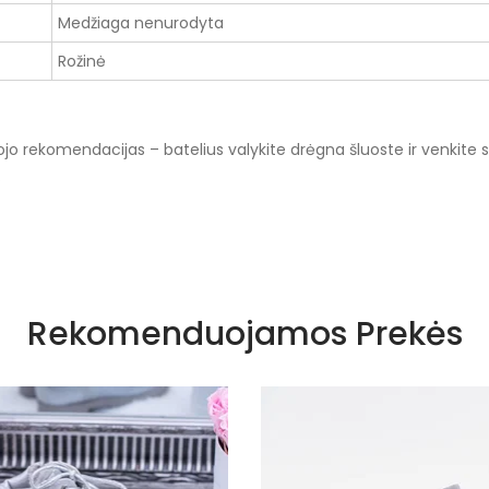
Medžiaga nenurodyta
Rožinė
 rekomendacijas – batelius valykite drėgna šluoste ir venkite 
.
Bra
Rekomenduojamos Prekės
Ró
Br
Gu
Tk