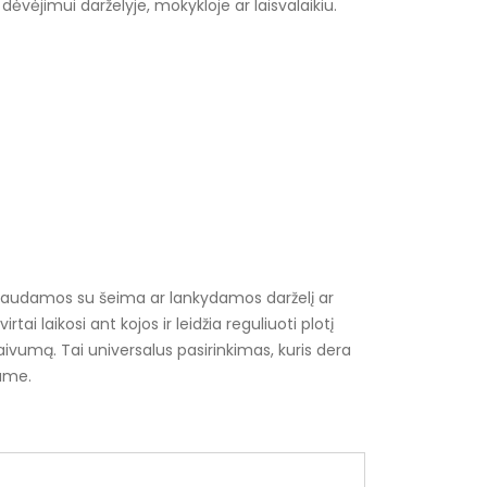
 dėvėjimui darželyje, mokykloje ar laisvalaikiu.
keliaudamos su šeima ar lankydamos darželį ar
ai laikosi ant kojos ir leidžia reguliuoti plotį
aivumą. Tai universalus pasirinkimas, kuris dera
name.