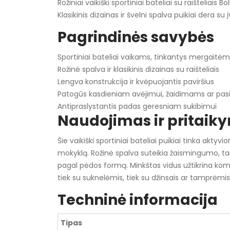
Rožiniai vaikiški sportiniai bateliai su raišteliai
Klasikinis dizainas ir švelni spalva puikiai dera su 
Pagrindinės savybės
Sportiniai bateliai vaikams, tinkantys mergaitėm
Rožinė spalva ir klasikinis dizainas su raišteliais
Lengva konstrukcija ir kvėpuojantis paviršius
Patogūs kasdieniam avėjimui, žaidimams ar pas
Antipraslystantis padas geresniam sukibimui
Naudojimas ir pritaik
Šie vaikiški sportiniai bateliai puikiai tinka ak
mokyklą. Rožinė spalva suteikia žaismingumo, tačiau
pagal pėdos formą. Minkštas vidus užtikrina komfo
tiek su suknelėmis, tiek su džinsais ar tamprėm
Techninė informacija
Tipas