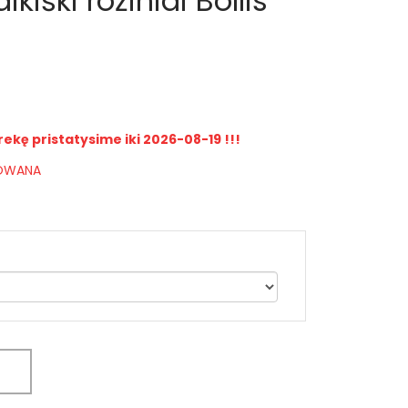
ikiški rožiniai Bollis
rekę pristatysime iki 2026-08-19 !!!
IOWANA