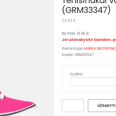
Tenisinukai va
(GRM33347)
23.43 €
Be PVM: 19.36 €
Jei užsisakysite šiandien, p
Gamintojas
MARKA NIEZDEFIN
Kodas: GRM33347
Dydžiai
UŽSAKYTI