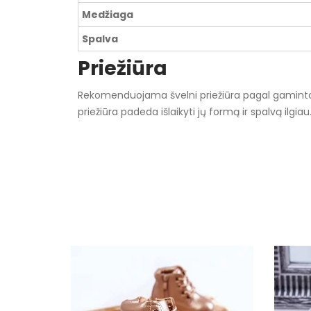
Medžiaga
Spalva
Priežiūra
Rekomenduojama švelni priežiūra pagal gamintojo
priežiūra padeda išlaikyti jų formą ir spalvą ilgiau
Specifikacija
Cechy dodatkowe
Kolor
Pado spalva
pado medžiaga
išorinė medžiaga