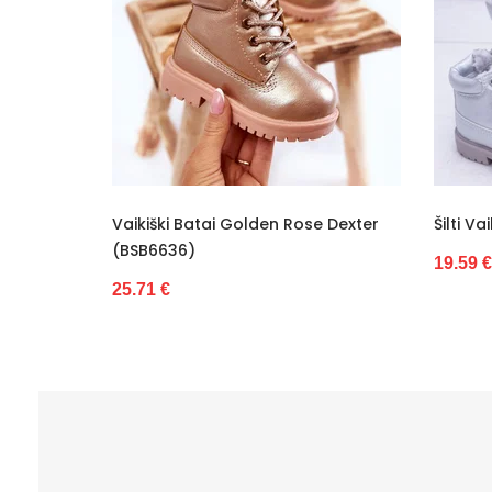
Model
Bato priekis
Originali gamintojo pakuotė
Lytis
Būklė
lden Rose Dexter
Šilti Vaikiški Batai (BSB6847)
Gamintojo kodas
19.59 €
Kulno/platformos aukštis
Atspalvis
Dominuojantis raštas
Informacje o bezpieczeństwie
Marka