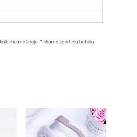
skalbimo mašinoje. Tinkama sportinių batelių
k
żowy
ązowy
ma
anina