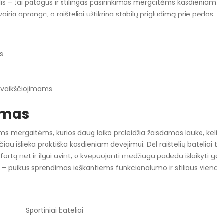
s Bollis – tai patogus ir stilingas pasirinkimas mergaitėms kasdieniam
įvairia apranga, o raišteliai užtikrina stabilų prigludimą prie pėdos.
s
ivaikščiojimams
ymas
tyvioms mergaitėms, kurios daug laiko praleidžia žaisdamos lauke, 
 išlieka praktiška kasdieniam dėvėjimui. Dėl raištelių bateliai tvirt
rtą net ir ilgai avint, o kvėpuojanti medžiaga padeda išlaikyti g
is – puikus sprendimas ieškantiems funkcionalumo ir stiliaus vie
Sportiniai bateliai