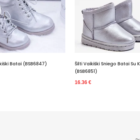
B2
Ok
Pu
Dz
No
Šilti Vaikiški Sniego Batai Su Kailiu
Sidabriniai Bateliai 
B2
(BSB6851)
16.36 €
2
16.36 €
br
Be
CE
be
Pr