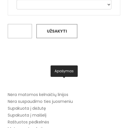
UŽSAKYTI
Apašymas
Nėra matomos kelnaičių linijos
Nėra suspaudimo ties juosmeniu
Supakuota į dėžutę
Supakuota į maišelį
Raštuotos pėdkelnės