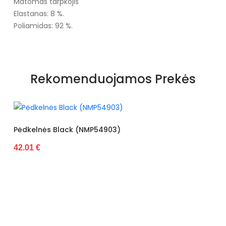
Matomas tarpkojis
Elastanas: 8 %.
Poliamidas: 92 %.
Rekomenduojamos Prekės
Pėdkelnės Black (NMP54903)
42.01 €