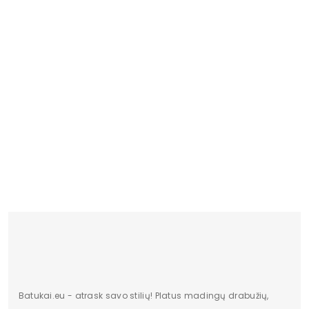
PW 
18.
Batukai.eu - atrask savo stilių! Platus madingų drabužių,