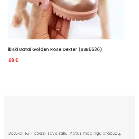
Kategorija
Vaikiški
Būklė
Nauja
Pašiltinimo tipas
Ne
Originali gamintojo pakuotė
dėžė
6)
Šilti Vaikiški Batai (BSB6847)
19.57 €
Batukai.eu - atrask savo stilių! Platus madingų drabužių,