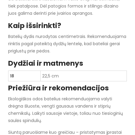
tiek patalpose. Dėl patogios formos ir stilingo dizaino
juos galima derinti prie įvairios aprangos.
Kaip išsirinkti?
Batelių dydis nurodytas centimetrais. Rekomenduojama
rinktis pagal pateiktą dydžių lentelę, kad bateliai gerai
priglustų prie pėdos.
Dydžiai ir matmenys
18
22,5 cm
Priežiūra ir rekomendacijos
Ekologiškos odos batelius rekomenduojama valyti
drėgna šluoste, vengti gausaus vandens ir stiprių
chemikalų. Laikyti sausoje vietoje, toliau nuo tiesioginių
saulės spindulių.
Siuntą paruošiame kuo greičiau – pristatymas įprastai