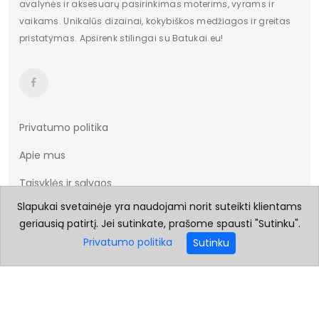
avalynės ir aksesuarų pasirinkimas moterims, vyrams ir
vaikams. Unikalūs dizainai, kokybiškos medžiagos ir greitas
pristatymas. Apsirenk stilingai su Batukai.eu!
Privatumo politika
Apie mus
Taisyklės ir sąlygos
Slapukai svetainėje yra naudojami norit suteikti klientams
Prekių pristatymas
geriausią patirtį. Jei sutinkate, prašome spausti "Sutinku".
Prekių grąžinimas
Privatumo politika
Sutinku
Dydžių lentelė
Kontaktai