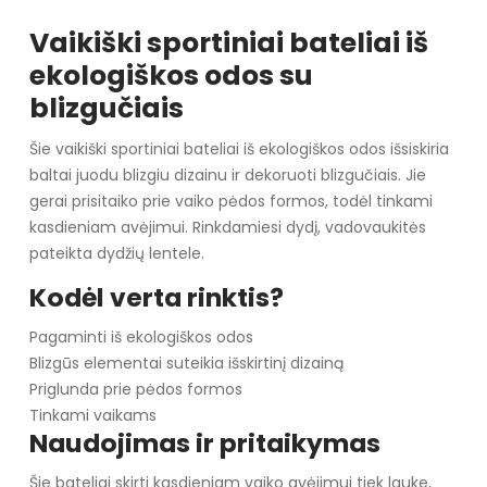
Vaikiški sportiniai bateliai iš
ekologiškos odos su
blizgučiais
Šie vaikiški sportiniai bateliai iš ekologiškos odos išsiskiria
baltai juodu blizgiu dizainu ir dekoruoti blizgučiais. Jie
gerai prisitaiko prie vaiko pėdos formos, todėl tinkami
kasdieniam avėjimui. Rinkdamiesi dydį, vadovaukitės
pateikta dydžių lentele.
Kodėl verta rinktis?
Pagaminti iš ekologiškos odos
Blizgūs elementai suteikia išskirtinį dizainą
Priglunda prie pėdos formos
Tinkami vaikams
Naudojimas ir pritaikymas
Šie bateliai skirti kasdieniam vaiko avėjimui tiek lauke,