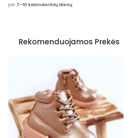
per
7–10 kalendorinių dienų
.
Specifikacija
Spalva
Juoda
Rekomenduojamos Prekės
Užsegimas
Suvarstomi
Išorinė medžiaga
Eko oda
Vidus
Tekstilė
Pamušalas
Nėra
Kulno tipas
Be kulno
Bendras ilgis
6,5 cm
Platforma / padas
2 cm
Naujiena
Naujiena