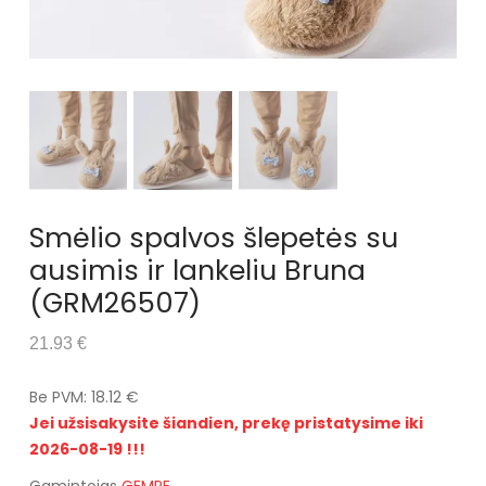
Smėlio spalvos šlepetės su
ausimis ir lankeliu Bruna
(GRM26507)
21.93 €
Be PVM: 18.12 €
Jei užsisakysite šiandien, prekę pristatysime iki
2026-08-19 !!!
Gamintojas
GEMRE