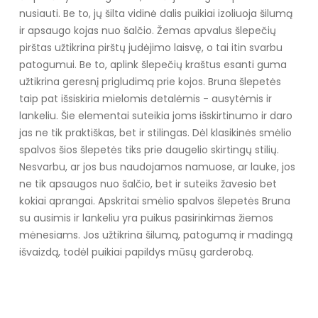
nusiauti. Be to, jų šilta vidinė dalis puikiai izoliuoja šilumą
ir apsaugo kojas nuo šalčio. Žemas apvalus šlepečių
pirštas užtikrina pirštų judėjimo laisvę, o tai itin svarbu
patogumui. Be to, aplink šlepečių kraštus esanti guma
užtikrina geresnį prigludimą prie kojos. Bruna šlepetės
taip pat išsiskiria mielomis detalėmis - ausytėmis ir
lankeliu. Šie elementai suteikia joms išskirtinumo ir daro
jas ne tik praktiškas, bet ir stilingas. Dėl klasikinės smėlio
spalvos šios šlepetės tiks prie daugelio skirtingų stilių.
Nesvarbu, ar jos bus naudojamos namuose, ar lauke, jos
ne tik apsaugos nuo šalčio, bet ir suteiks žavesio bet
kokiai aprangai. Apskritai smėlio spalvos šlepetės Bruna
su ausimis ir lankeliu yra puikus pasirinkimas žiemos
mėnesiams. Jos užtikrina šilumą, patogumą ir madingą
išvaizdą, todėl puikiai papildys mūsų garderobą.
Specifikacija