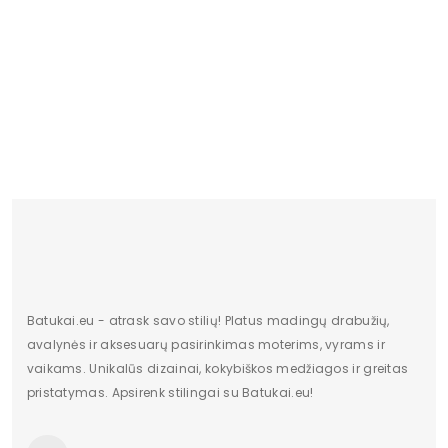
Originali gamintojo pakuotė
Dėžė
Lytis
moteriška
Šlepetės Juodos Ventiliuojamos 
Shoes (BSB3303)
Būklė
Nauja
20.12 €
Aukštis
Žemas
Kulno/platformos aukštis
2
Dominuojantis raštas
Be rašto
Užsegimas
Įsispiriami
Batukai.eu - atrask savo stilių! Platus madingų drabužių,
avalynės ir aksesuarų pasirinkimas moterims, vyrams ir
vaikams. Unikalūs dizainai, kokybiškos medžiagos ir greitas
pristatymas. Apsirenk stilingai su Batukai.eu!