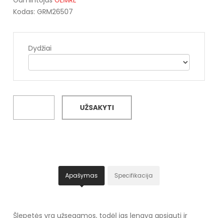
Kodas: GRM26507
Dydžiai
UŽSAKYTI
Apašymas
Specifikacija
Šlepetės yra užsegamos, todėl jas lengva apsiauti ir