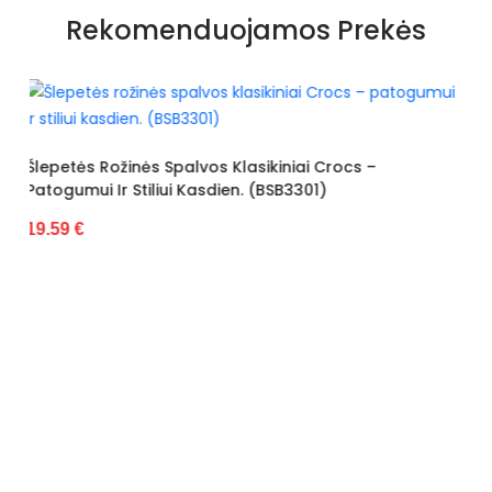
Papildomos funkcijos
Nėra
Rekomenduojamos Prekės
Kolekcija
Ruduo - Žiema
Spalva
Smėlio spalvos
Pado spalva
Baltas
sikiniai Crocs –
Modelis
424-01
 (BSB3301)
pado medžiaga
Guma
išorinė medžiaga
Audinys
Gamintojo spalvos pavadinimas
Smėlio spalvos
Bato priekis
Atviras
Dydis
Standartinis
Pašiltinimas
Taip