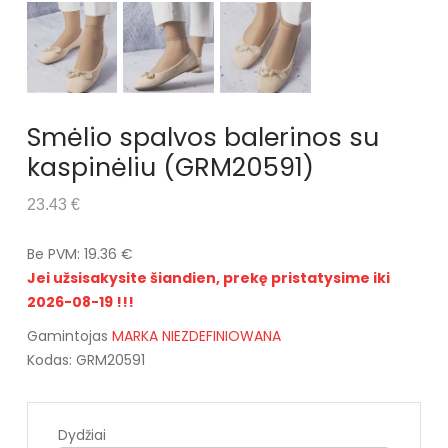
Smėlio spalvos balerinos su
kaspinėliu (GRM20591)
23.43 €
Be PVM: 19.36 €
Jei užsisakysite šiandien, prekę pristatysime iki
2026-08-19 !!!
Gamintojas
MARKA NIEZDEFINIOWANA
Kodas: GRM20591
Dydžiai