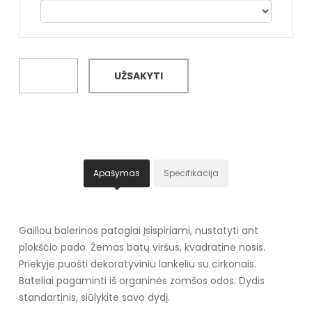
UŽSAKYTI
Apašymas
Specifikacija
Gaillou balerinos patogiai Įsispiriami, nustatyti ant
plokščio pado. Žemas batų viršus, kvadratinė nosis.
Priekyje puošti dekoratyviniu lankeliu su cirkonais.
Bateliai pagaminti iš organinės zomšos odos. Dydis
standartinis, siūlykite savo dydį.