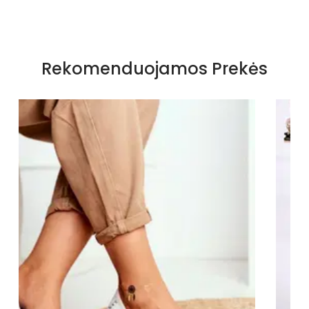
Specifikacija
Papildomos funkcijos
lankas
Rekomenduojamos Prekės
Kolekcija
Visiems sezonams
Spalva
Smėlio spalvos
Pado spalva
Ruda
Modelis
Xa096
pado medžiaga
Guma
Vidpadžio medžiaga
Eko oda
Išorinė medžiaga
Ekologiška zomšinė oda
Bato priekis
Atviras
Dydis
Standartinis