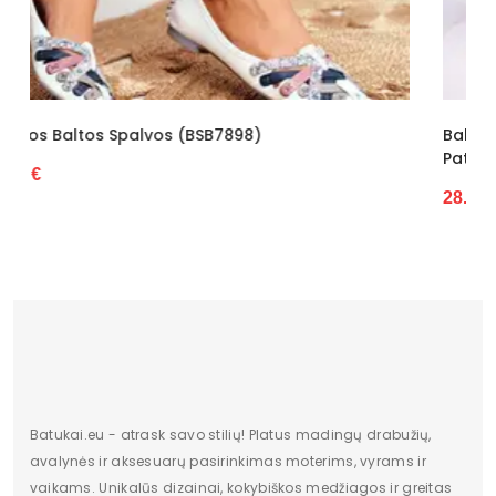
Pašiltinimas
Nėra
Originali gamintojo pakuotė
Dėžė
Lytis
Moterims
Balerinos Juodos Eko Odos Vinceza – Elegancij
Patogumui Kasdien. (BSB8144)
Būklė
Nauja
28.85 €
Aukštis
Žemas
Batų aukštis
7
Kulno/platformos aukštis
1
Dominuojantis raštas
modelis
Užsegimas
įsispiriami
Batukai.eu - atrask savo stilių! Platus madingų drabužių,
Dydžiai
36-41
avalynės ir aksesuarų pasirinkimas moterims, vyrams ir
vaikams. Unikalūs dizainai, kokybiškos medžiagos ir greitas
Vertimai
cze