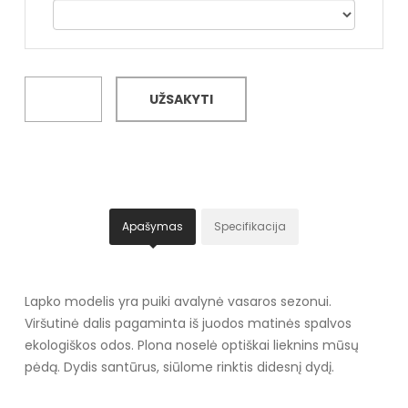
UŽSAKYTI
Apašymas
Specifikacija
Lapko modelis yra puiki avalynė vasaros sezonui.
Viršutinė dalis pagaminta iš juodos matinės spalvos
ekologiškos odos. Plona noselė optiškai lieknins mūsų
pėdą. Dydis santūrus, siūlome rinktis didesnį dydį.