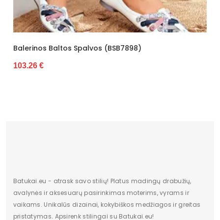
Pašiltinimas
Nėra
Originali gamintojo pakuotė
Dėžė
Lytis
Moterims
alvos (BSB7898)
Balerinos Juodos Eko O
Patogumui Kasdien. (B
Būklė
Nauja
28.80 €
Aukštis
Žemas
Batų aukštis
6,5
Kulno/platformos aukštis
0,5
Dominuojantis raštas
modelis
Užsegimas
įsispiriami
Batukai.eu - atrask savo stilių! Platus madingų drabužių,
Dydžiai
36-41
avalynės ir aksesuarų pasirinkimas moterims, vyrams ir
vaikams. Unikalūs dizainai, kokybiškos medžiagos ir greitas
Vertimai
cze
pristatymas. Apsirenk stilingai su Batukai.eu!