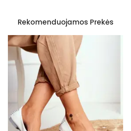
Specifikacija
Papildomos funkcijos
Nėra
Rekomenduojamos Prekės
Kolekcija
Visiems sezonams
Spalva
Juoda
Pado spalva
Juoda
Modelis
GD-FL06
pado medžiaga
Guma
Vidpadžio medžiaga
natūrali oda
Išorinė medžiaga
Skóra ekologiczna
Bato priekis
Atviras
Dydis
Mažesnis