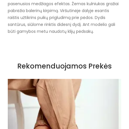
pasenusios medžiagos efektas. Žemas kulniukas gražiai
pabrėžia balerinų kirpimą. Viršutinėje dalyje esantis
raištis užtikrins puikų prigludimą prie pėdos. Dydis
santūrus, siūlome rinktis didesnį dydį.
Ant modelio gali
būti gamybos metu naudotų klijų pėdsakų.
Specifikacija
Papildomos funkcijos
Nėra
Rekomenduojamos Prekės
Kolekcija
Visiems sezonams
Spalva
Smėlio spalvos
Pado spalva
Juoda
Modelis
DAL8292
pado medžiaga
Guma