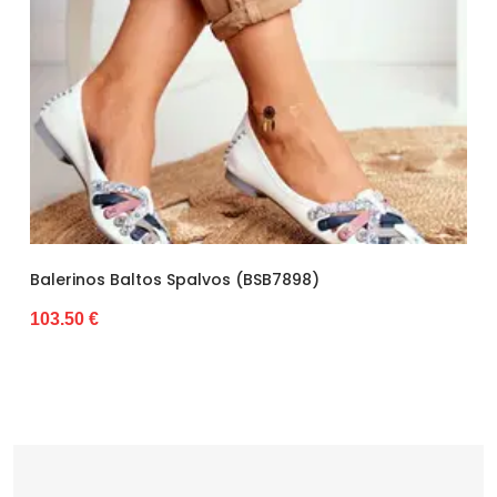
Vidpadžio medžiaga
Eko oda
Išorinė medžiaga
Skóra ekologiczna
Gamintojo spalvos pavadinimas
Smėlio spalvos
Bato priekis
Atviras
Dydis
Mažesnis
Originali gamintojo pakuotė
Dėžė
Lytis
Moterims
s (BSB7898)
Balerinos Juodos Eko Odos V
Patogumui Kasdien. (BSB81
Kulno tipas
Kulnas
28.85 €
Būklė
Nauja
Batų aukštis
8
Kulno/platformos aukštis
2,5