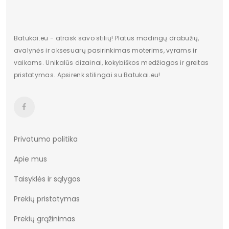
Dominuojantis raštas
modelis
Užsegimas
įsispiriami
Batukai.eu - atrask savo stilių! Platus madingų drabužių,
Vertimai
cze
avalynės ir aksesuarų pasirinkimas moterims, vyrams ir
vaikams. Unikalūs dizainai, kokybiškos medžiagos ir greitas
pristatymas. Apsirenk stilingai su Batukai.eu!
Privatumo politika
Apie mus
Taisyklės ir sąlygos
Prekių pristatymas
Prekių grąžinimas