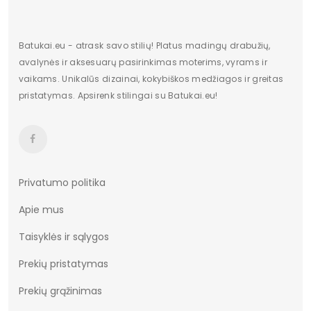
Užsegimas
įsispiriami
Batukai.eu - atrask savo stilių! Platus madingų drabužių,
Vertimai
cze
avalynės ir aksesuarų pasirinkimas moterims, vyrams ir
vaikams. Unikalūs dizainai, kokybiškos medžiagos ir greitas
pristatymas. Apsirenk stilingai su Batukai.eu!
Privatumo politika
Apie mus
Taisyklės ir sąlygos
Prekių pristatymas
Prekių grąžinimas