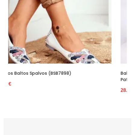
Išorinė medžiaga
Tkanina
Bato priekis
Atviras
Dydis
Mažesnis
Pašiltinimas
Nėra
Originali gamintojo pakuotė
Dėžė
Lytis
Moterims
Balerinos Juodos Eko Odos Vinceza – Elegancij
Patogumui Kasdien. (BSB8144)
Būklė
Nauja
28.87 €
Aukštis
Žemas
Batų aukštis
7,5
Kulno/platformos aukštis
1,5
Dominuojantis raštas
modelis