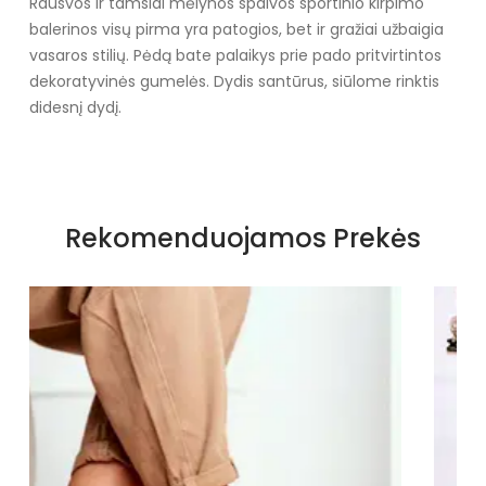
Rausvos ir tamsiai mėlynos spalvos sportinio kirpimo
balerinos visų pirma yra patogios, bet ir gražiai užbaigia
vasaros stilių. Pėdą bate palaikys prie pado pritvirtintos
dekoratyvinės gumelės. Dydis santūrus, siūlome rinktis
didesnį dydį.
Specifikacija
Papildomos funkcijos
Nėra
Rekomenduojamos Prekės
Kolekcija
Ruduo - Žiema
Spalva
Violetinė
Pado spalva
Baltas
Modelis
LD8E07
pado medžiaga
Guma
Vidpadžio medžiaga
Audinys