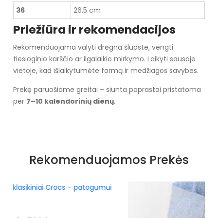
36
26,5 cm
Priežiūra ir rekomendacijos
Rekomenduojama valyti drėgna šluoste, vengti
tiesioginio karščio ar ilgalaikio mirkymo. Laikyti sausoje
vietoje, kad išlaikytumėte formą ir medžiagos savybes.
Prekę paruošiame greitai – siunta paprastai pristatoma
per
7–10 kalendorinių dienų
.
Specifikacija
Spalva
Rožiniai atspalviai
Rekomenduojamos Prekės
Pado spalva
rausva
Užsegimas
Įsispiriami
Pašiltinimo tipas
Ne