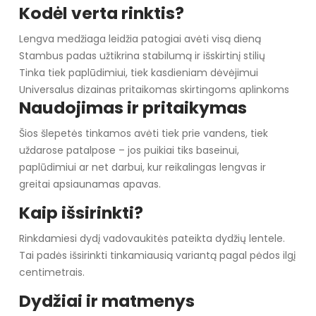
Kodėl verta rinktis?
Lengva medžiaga leidžia patogiai avėti visą dieną
Stambus padas užtikrina stabilumą ir išskirtinį stilių
Tinka tiek paplūdimiui, tiek kasdieniam dėvėjimui
Universalus dizainas pritaikomas skirtingoms aplinkoms
Naudojimas ir pritaikymas
Šios šlepetės tinkamos avėti tiek prie vandens, tiek
uždarose patalpose – jos puikiai tiks baseinui,
paplūdimiui ar net darbui, kur reikalingas lengvas ir
greitai apsiaunamas apavas.
Kaip išsirinkti?
Rinkdamiesi dydį vadovaukitės pateikta dydžių lentele.
Tai padės išsirinkti tinkamiausią variantą pagal pėdos ilgį
centimetrais.
Dydžiai ir matmenys