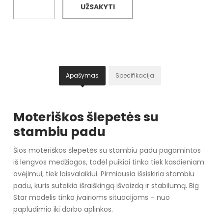
UŽSAKYTI
Apašymas
Specifikacija
Moteriškos šlepetės su
stambiu padu
Šios moteriškos šlepetės su stambiu padu pagamintos
iš lengvos medžiagos, todėl puikiai tinka tiek kasdieniam
avėjimui, tiek laisvalaikiui. Pirmiausia išsiskiria stambiu
padu, kuris suteikia išraiškingą išvaizdą ir stabilumą. Big
Star modelis tinka įvairioms situacijoms – nuo
paplūdimio iki darbo aplinkos.