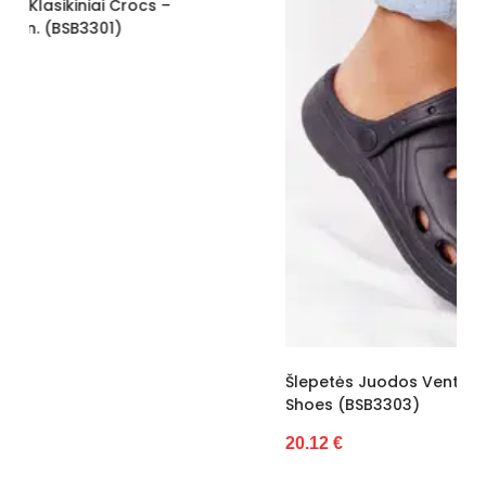
Išorinė medžiaga
Plastmasinis
Vidus
Porolonas
Platforma / padas
5
Kulno tipas
Lygus
Pamušalas
Nėra
Kulno aukštis
5
Kategorija
Moterims
Būklė
Nauja
ilgis centimetrais
33
Šlepetės Juodos Ventiliuojamos Su Dirželiu Ideal
Shoes (BSB3303)
Aukštis centimetrais
14
20.12 €
plotis centimetrais
25