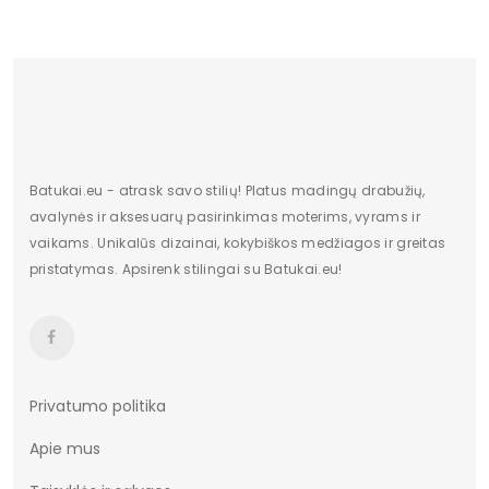
Originali gamintojo pakuotė
dėžė
Dominuojantis raštas
Be rašto
pado medžiaga
tworzywo
Bato priekis
Nėra
Batukai.eu - atrask savo stilių! Platus madingų drabužių,
Papildomos funkcijos
Nėra
avalynės ir aksesuarų pasirinkimas moterims, vyrams ir
vaikams. Unikalūs dizainai, kokybiškos medžiagos ir greitas
Sezonas
pavasaris Vasara
pristatymas. Apsirenk stilingai su Batukai.eu!
Pakuotės būklė
Originalus
Kilmės šalis
Chiny
Bendras svoris gramais
1925
Privatumo politika
Apie mus