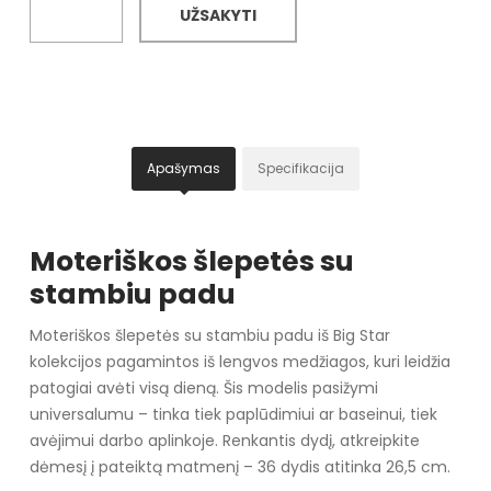
UŽSAKYTI
Apašymas
Specifikacija
Moteriškos šlepetės su
stambiu padu
Moteriškos šlepetės su stambiu padu iš Big Star
kolekcijos pagamintos iš lengvos medžiagos, kuri leidžia
patogiai avėti visą dieną. Šis modelis pasižymi
universalumu – tinka tiek paplūdimiui ar baseinui, tiek
avėjimui darbo aplinkoje. Renkantis dydį, atkreipkite
dėmesį į pateiktą matmenį – 36 dydis atitinka 26,5 cm.