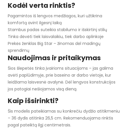
Kodėl verta rinktis?
Pagamintos iš lengvos medžiagos, kuri užtikrina
komfortą avint ilgesnį laiką
Stambus padas suteikia stabilumo ir išskirtinį stilių
Tinka dėvėti tiek laisvalaikiu, tiek darbo aplinkoje
Prekės ženklas Big Star – žinomas dėl madingų
sprendimų
Naudojimas ir pritaikymas
Šios šlepetės tinka įvairioms situacijoms – jas galima
avėti paplūdimyje, prie baseino ar darbo vietoje, kur
leidžiama laisvesnė avalynė. Dėl lengvos konstrukcijos
jos patogiai nešiojamos visą dieną.
Kaip išsirinkti?
Šis modelis pateikiamas su konkrečiu dydžio atitikmeniu
– 36 dydis atitinka 26,5 cm. Rekomenduojama rinktis
pagal pateiktą ilgį centimetrais.