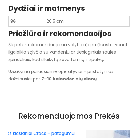
Dydžiai ir matmenys
36
26,5 cm
Priežiūra ir rekomendacijos
Šlepetes rekomenduojama valyti drėgna šluoste, vengti
ilgalaikio sąlyčio su vandeniu ar tiesioginiais saulės
spinduliais, kad išlaikytų savo formą ir spalvą.
Užsakymą paruošiame operatyviai – pristatymas
dažniausiai per
7–10 kalendorinių dienų
.
Specifikacija
Spalva
Rožiniai atspalviai
Rekomenduojamos Prekės
Pado spalva
rausva
Užsegimas
Įsispiriami