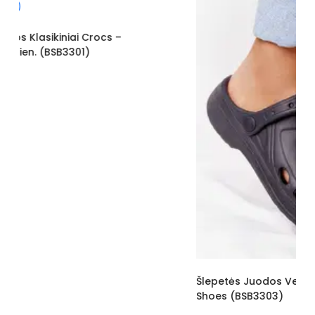
Pašiltinimo tipas
Ne
Išorinė medžiaga
Plastmasinis
Vidus
Porolonas
Platforma / padas
5
Kulno tipas
Lygus
Pamušalas
Nėra
Kulno aukštis
5
Kategorija
Moterims
Būklė
Nauja
ilgis centimetrais
33
Šlepetės Juodos Ventiliuojamos Su Dirželiu Ideal
Shoes (BSB3303)
Aukštis centimetrais
14