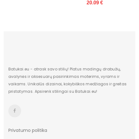
20.09 €
plotis centimetrais
25
Originali gamintojo pakuotė
dėžė
Dominuojantis raštas
Be rašto
pado medžiaga
tworzywo
Bato priekis
Nėra
Batukai.eu - atrask savo stilių! Platus madingų drabužių,
Papildomos funkcijos
Nėra
avalynės ir aksesuarų pasirinkimas moterims, vyrams ir
vaikams. Unikalūs dizainai, kokybiškos medžiagos ir greitas
Sezonas
pavasaris Vasara
pristatymas. Apsirenk stilingai su Batukai.eu!
Pakuotės būklė
Originalus
Kilmės šalis
Chiny
Bendras svoris gramais
1925
Privatumo politika