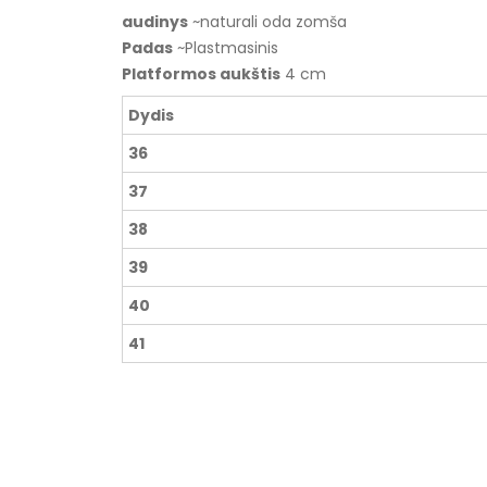
audinys
~naturali oda zomša
Padas
~Plastmasinis
Platformos aukštis
4 cm
Dydis
36
37
38
39
40
41