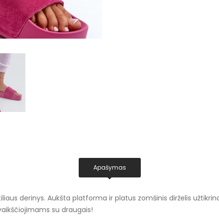
Apašymas
liaus derinys. Aukšta platforma ir platus zomšinis dirželis užtikri
vaikščiojimams su draugais!