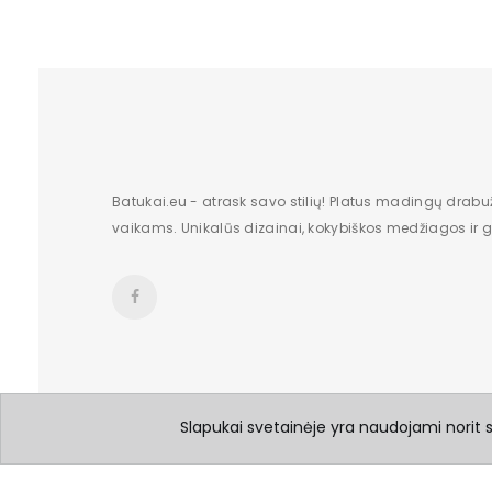
Batukai.eu - atrask savo stilių! Platus madingų drabu
vaikams. Unikalūs dizainai, kokybiškos medžiagos ir gr
Slapukai svetainėje yra naudojami norit su