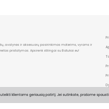
Pr
žių, avalynės ir aksesuarų pasirinkimas moterims, vyrams ir
A
eitas pristatymas. Apsirenk stilingai su Batukai.eu!
Ta
P
P
Dy
teikti klientams geriausią patirtį. Jei sutinkate, prašome spausti