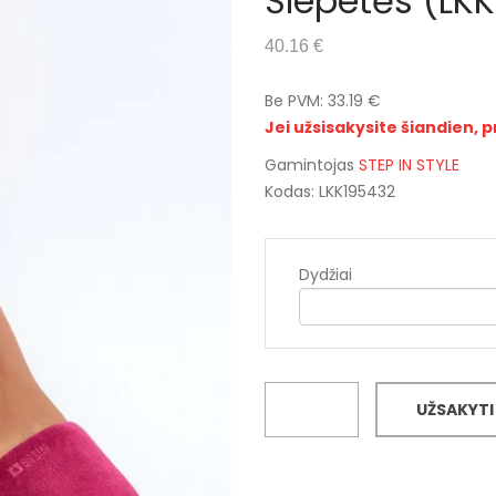
Šlepetės (LK
40.16 €
Be PVM: 33.19 €
Jei užsisakysite šiandien, p
Gamintojas
STEP IN STYLE
Kodas: LKK195432
Dydžiai
UŽSAKYTI