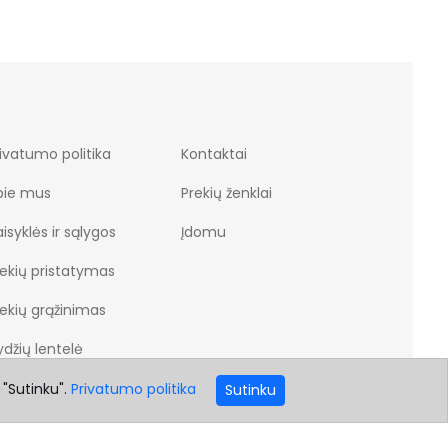
ivatumo politika
Kontaktai
pie mus
Prekių ženklai
isyklės ir sąlygos
Įdomu
rekių pristatymas
rekių grąžinimas
džių lentelė
 "Sutinku".
Privatumo politika
Sutinku