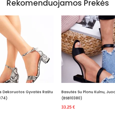
Rekomenduojamos Prekės
Basutės Su Plonu Kulnu, Juodos
Aukštakulnės Basut
(BSB10380)
Spalvos Lexi (BSB10
33.25 €
34.68 €