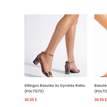
s Su Gyvatės Raštu
Basutės Dekoruotos Gyvatės Raštu
(POL71374)
30.55 €