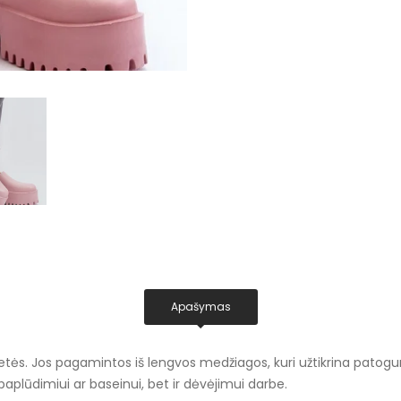
Apašymas
tės. Jos pagamintos iš lengvos medžiagos, kuri užtikrina patogum
paplūdimiui ar baseinui, bet ir dėvėjimui darbe.