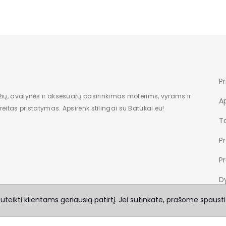
Pr
žių, avalynės ir aksesuarų pasirinkimas moterims, vyrams ir
A
eitas pristatymas. Apsirenk stilingai su Batukai.eu!
Ta
P
P
Dy
teikti klientams geriausią patirtį. Jei sutinkate, prašome spausti