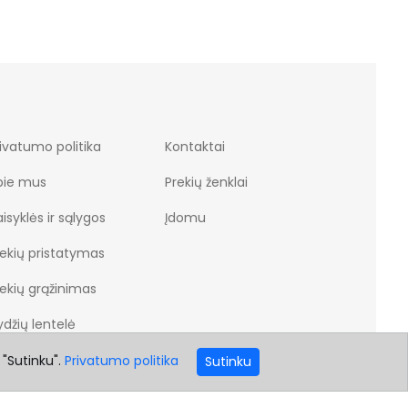
ivatumo politika
Kontaktai
pie mus
Prekių ženklai
isyklės ir sąlygos
Įdomu
rekių pristatymas
rekių grąžinimas
džių lentelė
 "Sutinku".
Privatumo politika
Sutinku