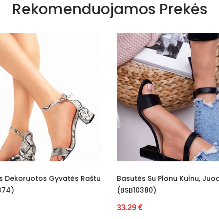
Rekomenduojamos Prekės
asutės Su Plonu Kulnu, Juodos
Aukštakulnės Basutės 
BSB10380)
Spalvos Lexi (BSB10382
3.29 €
34.68 €