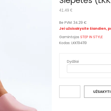
Šlepetės (LKK
41.49 €
Be PVM: 34.29 €
Jei užsisakysite šiandien, p
Gamintojas
STEP IN STYLE
Kodas: LKK194119
Dydžiai
UŽSAKYTI