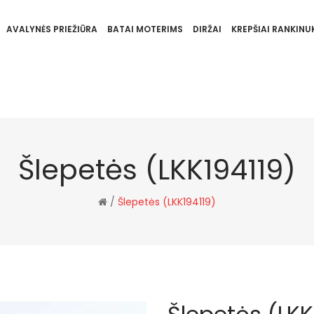
AVALYNĖS PRIEŽIŪRA
BATAI MOTERIMS
DIRŽAI
KREPŠIAI RANKINUK
Šlepetės (LKK194119)
/
Šlepetės (LKK194119)