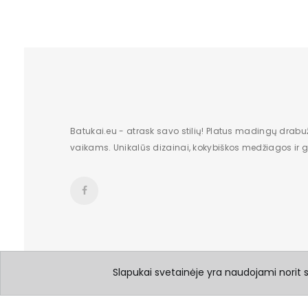
Batukai.eu - atrask savo stilių! Platus madingų drabu
vaikams. Unikalūs dizainai, kokybiškos medžiagos ir gr
Slapukai svetainėje yra naudojami norit su