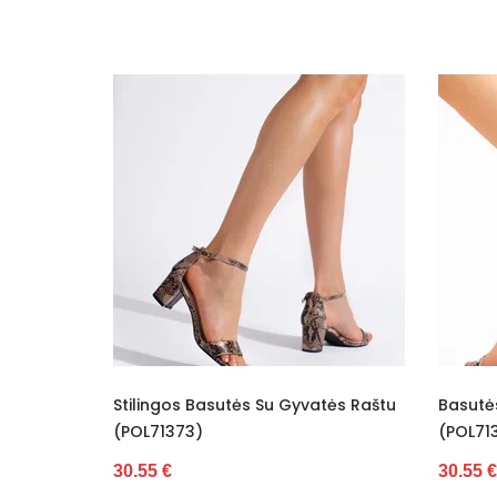
u Gyvatės Raštu
Basutės Dekoruotos Gyvatės Raštu
B
(POL71374)
(
30.55 €
3