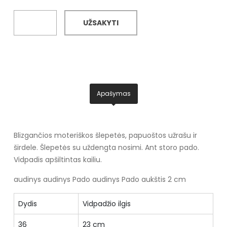
UŽSAKYTI
Apašymas
Blizgančios moteriškos šlepetės, papuoštos užrašu ir
širdele. Šlepetės su uždengta nosimi. Ant storo pado.
Vidpadis apšiltintas kailiu.
audinys audinys
Pado audinys
Pado aukštis 2 cm
Dydis
Vidpadžio ilgis
36
23 cm