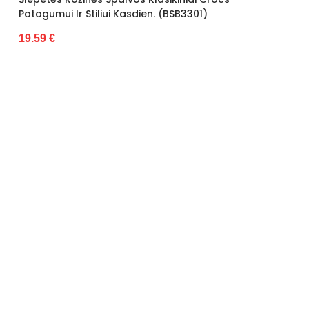
liui Kasdien. (BSB3301)
Šlepetės Juodos Ve
Shoes (BSB3303)
20.12 €