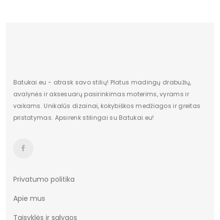
Batukai.eu - atrask savo stilių! Platus madingų drabužių,
avalynės ir aksesuarų pasirinkimas moterims, vyrams ir
vaikams. Unikalūs dizainai, kokybiškos medžiagos ir greitas
pristatymas. Apsirenk stilingai su Batukai.eu!
Privatumo politika
Apie mus
Taisyklės ir sąlygos