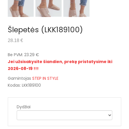
Šlepetės (LKK189100)
28.18 €
Be PVM: 23.29 €
Jei užsisakysite šiandien, prekę pristatysime iki
2026-08-19 !!!
Gamintojas
STEP IN STYLE
Kodas: LKK189100
Dydžiai