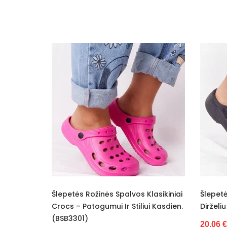
vos Klasikiniai
Šlepetės Juodos Ventiliuojamos Su
Mo
tiliui Kasdien.
Dirželiu Ideal Shoes (BSB3303)
Ta
(B
20.06 €