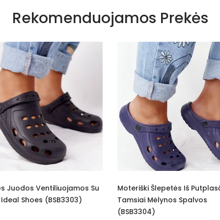
Rekomenduojamos Prekės
teriški Šlepetės Iš Putplasčio
Moteriškos Šlepetės Su
msiai Mėlynos Spalvos
Platforma Pilkos Wendy
SB3304)
19.72 €