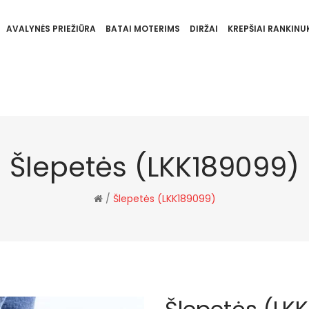
AVALYNĖS PRIEŽIŪRA
BATAI MOTERIMS
DIRŽAI
KREPŠIAI RANKINUK
Šlepetės (LKK189099)
/
Šlepetės (LKK189099)