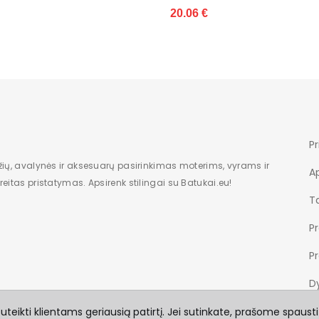
.06 €
Pr
žių, avalynės ir aksesuarų pasirinkimas moterims, vyrams ir
A
eitas pristatymas. Apsirenk stilingai su Batukai.eu!
Ta
P
P
Dy
teikti klientams geriausią patirtį. Jei sutinkate, prašome spausti