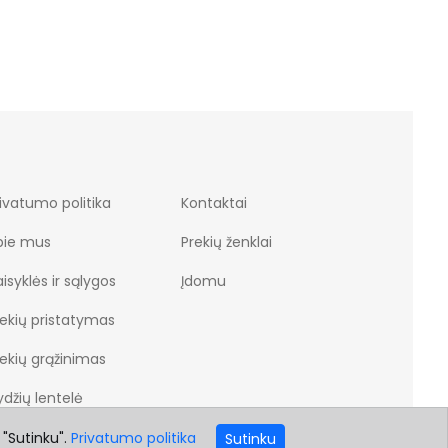
ivatumo politika
Kontaktai
pie mus
Prekių ženklai
isyklės ir sąlygos
Įdomu
rekių pristatymas
rekių grąžinimas
džių lentelė
 "Sutinku".
Privatumo politika
Sutinku