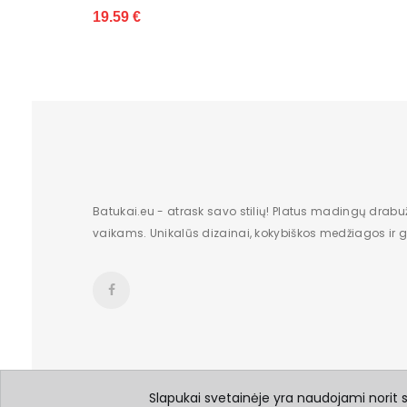
20
Batukai.eu - atrask savo stilių! Platus madingų drabu
vaikams. Unikalūs dizainai, kokybiškos medžiagos ir gr
Slapukai svetainėje yra naudojami norit su