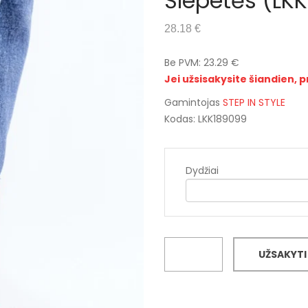
Šlepetės (LK
28.18 €
Be PVM: 23.29 €
Jei užsisakysite šiandien, p
Gamintojas
STEP IN STYLE
Kodas: LKK189099
Dydžiai
UŽSAKYTI