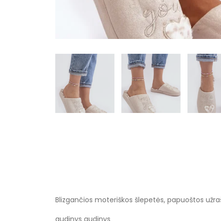
Blizgančios moteriškos šlepetės, papuoštos užrašu
audinys audinys