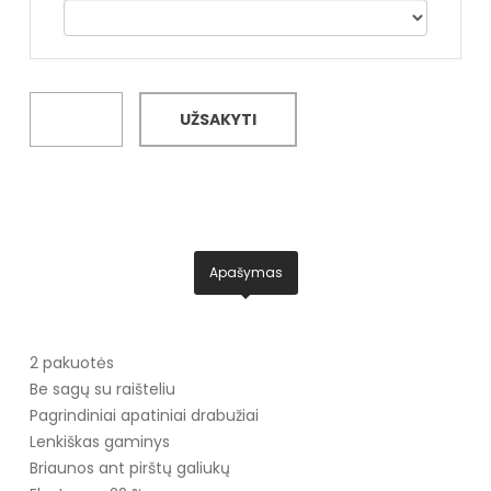
UŽSAKYTI
Apašymas
2 pakuotės
Be sagų su raišteliu
Pagrindiniai apatiniai drabužiai
Lenkiškas gaminys
Briaunos ant pirštų galiukų