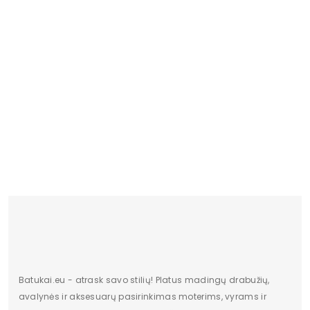
PW 03 Monako 
18.02 €
Batukai.eu - atrask savo stilių! Platus madingų drabužių,
avalynės ir aksesuarų pasirinkimas moterims, vyrams ir