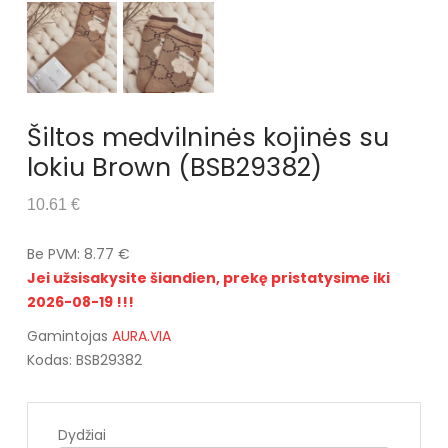
Šiltos medvilninės kojinės su
lokiu Brown (BSB29382)
10.61 €
Be PVM: 8.77 €
Jei užsisakysite šiandien, prekę pristatysime iki
2026-08-19 !!!
Gamintojas
AURA.VIA
Kodas: BSB29382
Dydžiai