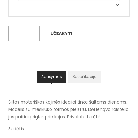
UŽSAKYTI
Apašymas
Specifikacija
Šiltos moteriškos kojinės idealiai tinka šaltoms dienoms.
Modelis su meškiuko formos pleistru. Dėl lengvo raištelio
jos puikiai priglus prie kojos. Privalote turėti!
Sudėtis: