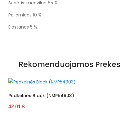
Sudėtis: medvilnė 85 %.
Poliamidas 10 %.
Elastanas 5 %.
Specifikacija
Spalva
Rudos ir smėlio spalvos
Rekomenduojamos Prekės
atspalviai
Kategorija
Moterims
Būklė
Nauja
NMP54903)
ilgis centimetrais
29
Aukštis centimetrais
1
plotis centimetrais
8