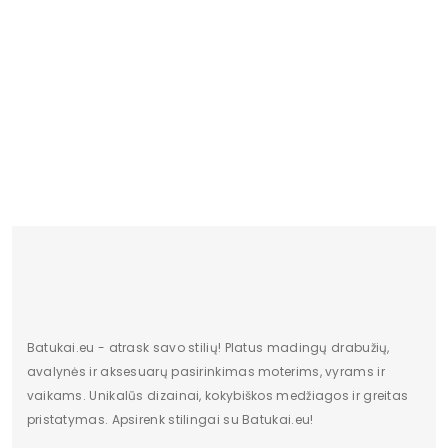
PW 03 Monako Girl
18.02 €
Batukai.eu - atrask savo stilių! Platus madingų drabužių,
avalynės ir aksesuarų pasirinkimas moterims, vyrams ir
vaikams. Unikalūs dizainai, kokybiškos medžiagos ir greitas
pristatymas. Apsirenk stilingai su Batukai.eu!