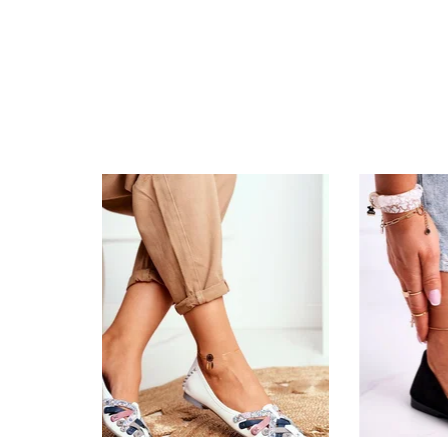
Specifikacija
Papildomos funkcijos
Kolekcija
Spalva
Pado spalva
Modelis
pado medžiaga
Vidpadžio medžiaga
Išorinė medžiaga
Bato priekis
Dydis