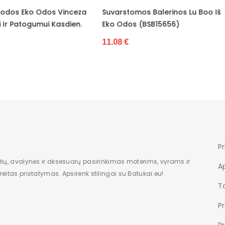
tomos Balerinos Lu Boo Iš
Balerinos Lu Boo Suvarsto
Nėra
dos (BSB15656)
(BSB15657)
Dėžė
€
11.08 €
Moterims
Nauja
Žemas
7
1
Pr
žių, avalynės ir aksesuarų pasirinkimas moterims, vyrams ir
modelis
A
eitas pristatymas. Apsirenk stilingai su Batukai.eu!
įsispiriami
Ta
P
36-41
P