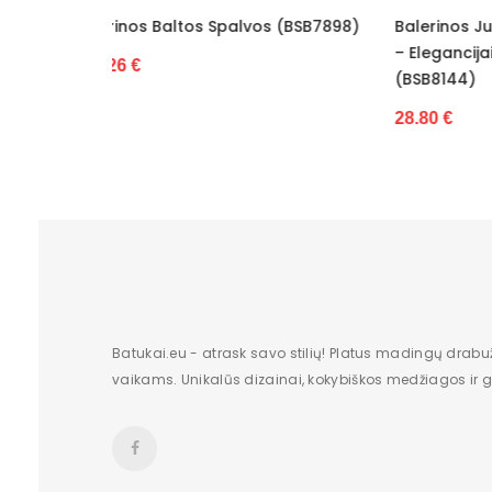
 (BSB7898)
Balerinos Juodos Eko Odos Vinceza
Suvars
Pašiltinimas
– Elegancijai Ir Patogumui Kasdien.
Eko O
(BSB8144)
Originali gamintojo pakuotė
11.08 
28.80 €
Lytis
Būklė
Aukštis
Batų aukštis
Kulno/platformos aukštis
Batukai.eu - atrask savo stilių! Platus madingų drabu
Dominuojantis raštas
vaikams. Unikalūs dizainai, kokybiškos medžiagos ir gr
Užsegimas
Dydžiai