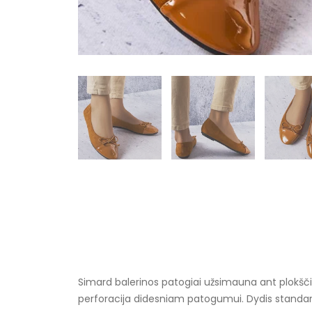
Simard balerinos patogiai užsimauna ant plokščio
perforacija didesniam patogumui. Dydis standart