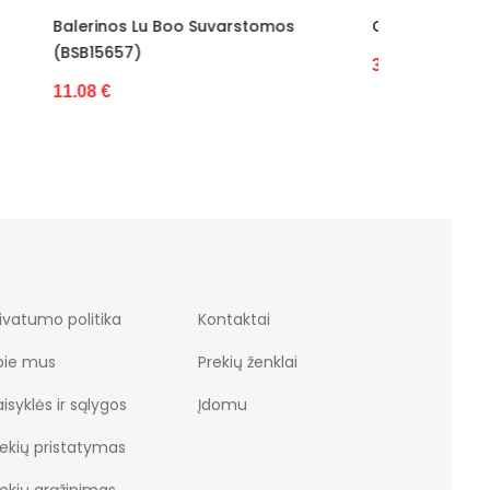
mos
Odinės Balerinos (BSB18251)
Auksinės
Kulkšnie
30.27 €
47.49 €
ivatumo politika
Kontaktai
pie mus
Prekių ženklai
isyklės ir sąlygos
Įdomu
rekių pristatymas
rekių grąžinimas