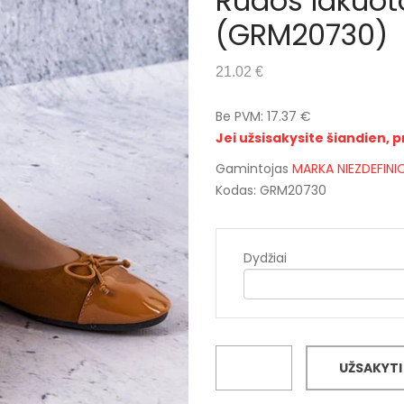
Rudos lakuot
(GRM20730)
21.02 €
Be PVM: 17.37 €
Jei užsisakysite šiandien, p
Gamintojas
MARKA NIEZDEFIN
Kodas: GRM20730
Dydžiai
UŽSAKYTI