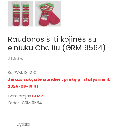
Raudonos šilti kojinės su
elniuku Challiu (GRM19564)
21.93 €
Be PVM: 18.12 €
Jei užsisakysite šiandien, prekę pristatysime iki
2026-08-19 !!!
Gamintojas
GEMRE
Kodas: GRM19564
Dydžiai