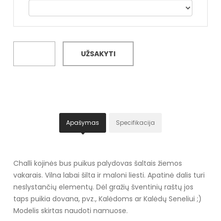
UŽSAKYTI
Apašymas
Specifikacija
Challi kojinės bus puikus palydovas šaltais žiemos
vakarais. Vilna labai šilta ir maloni liesti. Apatinė dalis turi
neslystančių elementų. Dėl gražių šventinių raštų jos
taps puikia dovana, pvz., Kalėdoms ar Kalėdų Seneliui ;)
Modelis skirtas naudoti namuose.