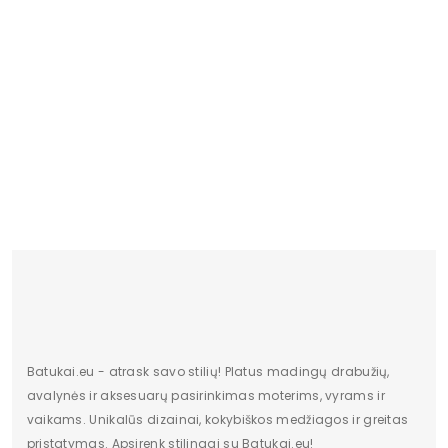
P
1
Batukai.eu - atrask savo stilių! Platus madingų drabužių,
avalynės ir aksesuarų pasirinkimas moterims, vyrams ir
vaikams. Unikalūs dizainai, kokybiškos medžiagos ir greitas
pristatymas. Apsirenk stilingai su Batukai.eu!