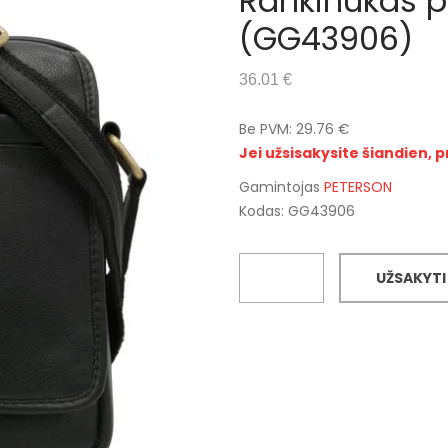
Rankinukas p
(GG43906)
36.01 €
Be PVM: 29.76 €
Jei užsisakysite šiandien, p
Gamintojas
PETERSON
Kodas: GG43906
UŽSAKYTI