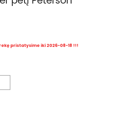
er petį Peterson
rekę pristatysime iki 2026-08-18 !!!