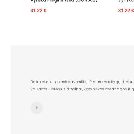
31.22 €
Batukai.eu - atrask savo stilių! Platus madingų drabu
vaikams. Unikalūs dizainai, kokybiškos medžiagos ir gr