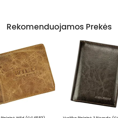
Rekomenduojamos Prekės
Vyriška Piniginė Z.Ricardo (GG5510)
Vyriška Piniginė Iš N