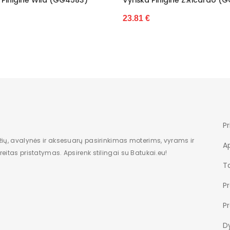
Wild (GG6474)
23.81 €
27.23 €
Pr
žių, avalynės ir aksesuarų pasirinkimas moterims, vyrams ir
A
eitas pristatymas. Apsirenk stilingai su Batukai.eu!
Ta
P
P
Dy