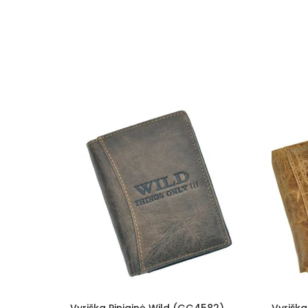
ild (GG4582)
Vyriška Piniginė Wild (GG4583)