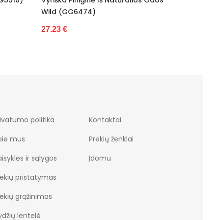
31.22 €
31
ivatumo politika
Kontaktai
pie mus
Prekių ženklai
isyklės ir sąlygos
Įdomu
rekių pristatymas
rekių grąžinimas
džių lentelė