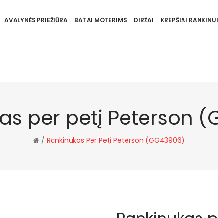
AVALYNĖS PRIEŽIŪRA
BATAI MOTERIMS
DIRŽAI
KREPŠIAI RANKINUK
as per petį Peterson 
/
Rankinukas Per Petį Peterson (GG43906)